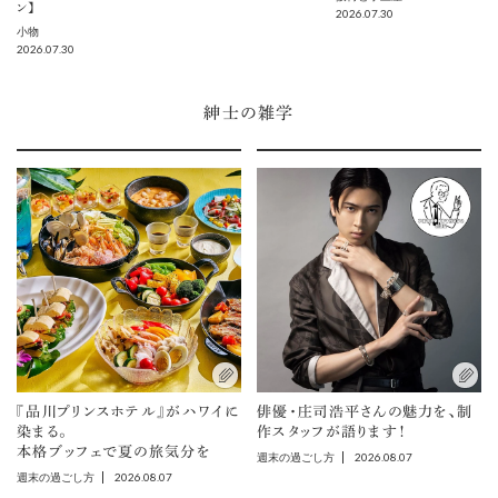
ン】
2026.07.30
小物
2026.07.30
紳士の雑学
『品川プリンスホテル』がハワイに
俳優・庄司浩平さんの魅力を、制
染まる。
作スタッフが語ります！
本格ブッフェで夏の旅気分を
2026.08.07
週末の過ごし方
2026.08.07
週末の過ごし方