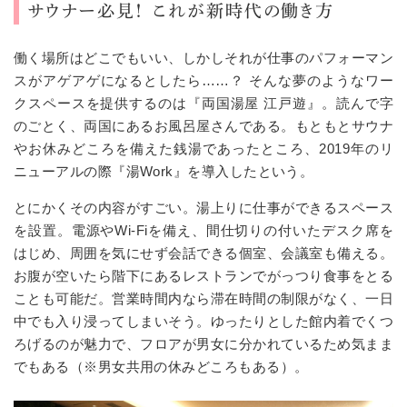
サウナー必見！ これが新時代の働き方
働く場所はどこでもいい、しかしそれが仕事のパフォーマン
スがアゲアゲになるとしたら……？ そんな夢のようなワー
クスペースを提供するのは『両国湯屋 江戸遊』。読んで字
のごとく、両国にあるお風呂屋さんである。もともとサウナ
やお休みどころを備えた銭湯であったところ、2019年のリ
ニューアルの際『湯Work』を導入したという。
とにかくその内容がすごい。湯上りに仕事ができるスペース
を設置。電源やWi-Fiを備え、間仕切りの付いたデスク席を
はじめ、周囲を気にせず会話できる個室、会議室も備える。
お腹が空いたら階下にあるレストランでがっつり食事をとる
ことも可能だ。営業時間内なら滞在時間の制限がなく、一日
中でも入り浸ってしまいそう。ゆったりとした館内着でくつ
ろげるのが魅力で、フロアが男女に分かれているため気まま
でもある（※男女共用の休みどころもある）。