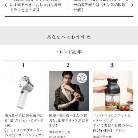
いま観るべき、おしゃれな海外
ーの最先端とは【センスの因数
ドラマとは？ #14
分解】
あなたへのおすすめ
トレンド記事
来たるべき猛暑を乗り切
俳優・庄司浩平さんの魅
「レコルト」のカプセルカ
る“涼”ガジェット＆グッズ
力を、制作スタッフが語り
ッター ボンヌ
5選
ます！
すべて実食！ 自慢の手土
【vol.４ クロスブリージー
産【特別編】 ＃166
週末の過ごし方
の冷却ミストハンディファ
2026.08.07
接待と手土産