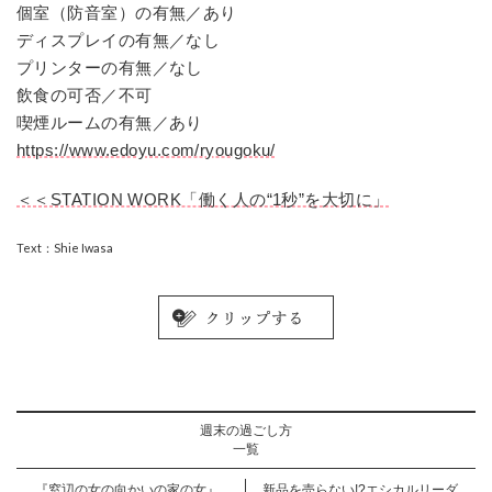
個室（防音室）の有無／あり
ディスプレイの有無／なし
プリンターの有無／なし
飲食の可否／不可
喫煙ルームの有無／あり
https://www.edoyu.com/ryougoku/
＜＜STATION WORK「働く人の“1秒”を大切に」
Text：Shie Iwasa
週末の過ごし方
一覧
『窓辺の女の向かいの家の女』
新品を売らない!?エシカルリーダ