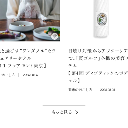
と過ごす“ワンダフル”なラ
日焼け対策からアフターケ
ジュアリーホテル
で。「夏ゴルフ」必携の美容
ol.1 フェアモント東京】
テム
【第4回 ディプティックのボ
の過ごし方
2026.08.06
ェル】
週末の過ごし方
2026.08.05
もっと見る