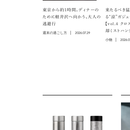
東京から約1時間。ディナーの
来たるべき
ために軽井沢へ向かう、大人の
る“涼”ガジ
逃避行
【vol.４ 
却ミストハン
週末の過ごし方
2026.07.29
小物
2026.0