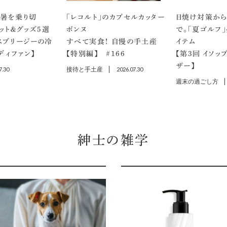
猛暑を乗り切
「レコルト」のカプセルカッター
日焼け対策から
ェット＆グッズ5選
ボンヌ
で。「夏ゴルフ
クロスブリージーの冷
すべて実食！ 自慢の手土産
イテム
ディファン】
【特別編】 ＃166
【第3回 イソッ
ザー】
7.30
接待と手土産
2026.07.30
週末の過ごし方
紳士の雑学