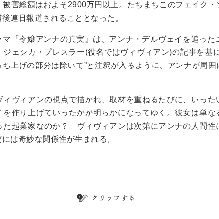
被害総額はおよそ2900万円以上。たちまちこのフェイク・
捕後連日報道されることとなった。
ナルドラマ『令嬢アンナの真実』は、アンナ・デルヴェイを追っ
ジェシカ・プレスラー(役名ではヴィヴィアン)の記事を基に
っち上げの部分は除いて”と注釈が入るように、アンナが周囲
ヴィヴィアンの視点で描かれ、取材を重ねるたびに、いった
イを作り上げていったかが明らかになってゆく。彼女は単な
った起業家なのか？ ヴィヴィアンは次第にアンナの人間性
だには奇妙な関係性が生まれる。