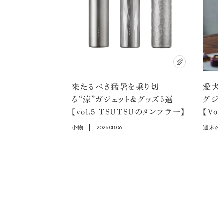
来たるべき猛暑を乗り切
愛犬
る“涼”ガジェット＆グッズ5選
グ
【vol.5 TSUTSUのタンブラー】
【V
小物
2026.08.06
週末