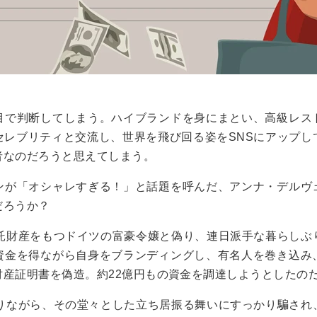
目で判断してしまう。ハイブランドを身にまとい、高級レス
セレブリティと交流し、世界を飛び回る姿をSNSにアップし
者なのだろうと思えてしまう。
ンが「オシャレすぎる！」と話題を呼んだ、アンナ・デルヴ
だろうか？
信託財産をもつドイツの富豪令嬢と偽り、連日派手な暮らしぶ
資金を得ながら自身をブランディングし、有名人を巻き込み
財産証明書を偽造。約22億円もの資金を調達しようとしたの
ありながら、その堂々とした立ち居振る舞いにすっかり騙され