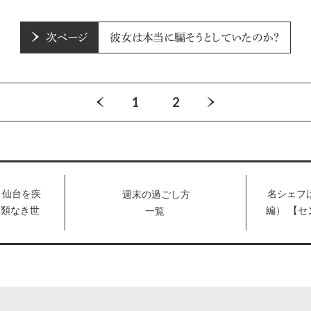
次ページ
彼女は本当に騙そうとしていたのか？
1
2
、仙台を疾
名シェフ
週末の過ごし方
比類なき世
編） 【
一覧