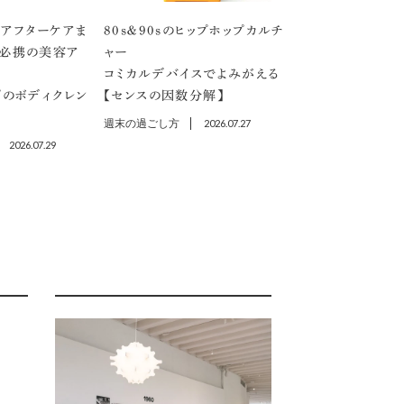
アフターケアま
80s＆90sのヒップホップカルチ
」必携の美容ア
ャー
コミカルデバイスでよみがえる
プのボディクレン
【センスの因数分解】
週末の過ごし方
2026.07.27
2026.07.29