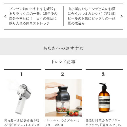
プレゼン前のドキドキを緩和す
山小屋おやじ・シゲさんのお酒
るリラックスの一発。10年後の
に合うおつまみレシピ【第2回】
自分を幸せに！ 日々の生活に
ビールのお供にピッタリの一品
採り入れる簡単ストレッチ
豆の煮込み
あなたへのおすすめ
トレンド記事
来たるべき猛暑を乗り切
「レコルト」のカプセルカ
日焼け対策からアフター
る“涼”ガジェット＆グッズ
ッター ボンヌ
ケアまで。「夏ゴルフ」必