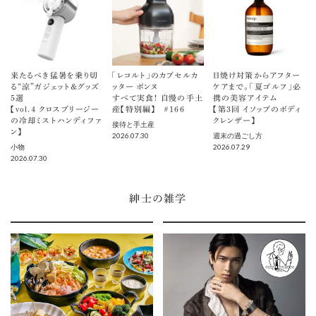
来たるべき猛暑を乗り切
「レコルト」のカプセルカ
日焼け対策からアフター
る“涼”ガジェット＆グッズ
ッター ボンヌ
ケアまで。「夏ゴルフ」必
5選
すべて実食！ 自慢の手土
携の美容アイテム
【vol.４ クロスブリージー
産【特別編】 ＃166
【第3回 イソップのボディ
の冷却ミストハンディファ
クレンザー】
接待と手土産
ン】
2026.07.30
週末の過ごし方
2026.07.29
小物
2026.07.30
紳士の雑学