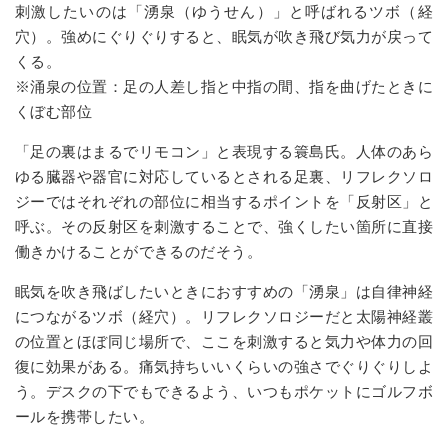
刺激したいのは「湧泉（ゆうせん）」と呼ばれるツボ（経
穴）。強めにぐりぐりすると、眠気が吹き飛び気力が戻って
くる。
※涌泉の位置：足の人差し指と中指の間、指を曲げたときに
くぼむ部位
「足の裏はまるでリモコン」と表現する簑島氏。人体のあら
ゆる臓器や器官に対応しているとされる足裏、リフレクソロ
ジーではそれぞれの部位に相当するポイントを「反射区」と
呼ぶ。その反射区を刺激することで、強くしたい箇所に直接
働きかけることができるのだそう。
眠気を吹き飛ばしたいときにおすすめの「湧泉」は自律神経
につながるツボ（経穴）。リフレクソロジーだと太陽神経叢
の位置とほぼ同じ場所で、ここを刺激すると気力や体力の回
復に効果がある。痛気持ちいいくらいの強さでぐりぐりしよ
う。デスクの下でもできるよう、いつもポケットにゴルフボ
ールを携帯したい。