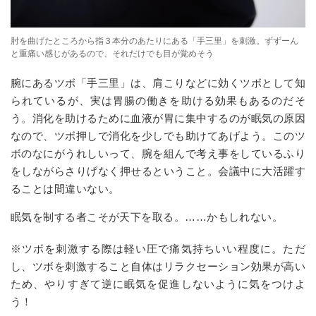
肘を曲げたところから指３本分のあたりにある「手三里」を刺激。ずずーん
と重痛い感じがあるので、それだけでも目が覚めそう
腕にあるツボ「手三里」は、肩こりなどに効くツボとして知
られているが、実は胃腸の働きを助ける効果もあるのだそ
う。消化を助けるために血液が胃に集中するのが眠気の原因
なので、ツボ押しで消化を少しでも助けてあげよう。このツ
ボのなにがうれしいって、腕を組んで考え事をしているふり
をしながらさりげなく押せるということ。会議中に大活躍す
ることは間違いない。
眠気を制する者こそが天下を取る。……かもしれない。
※ツボを刺激する際は軽い圧で痛気持ちいい程度に。ただ
し、ツボを刺激すること自体はリラクセーション効果が高い
ため、やりすぎて逆に眠気を促進しないように気をつけよ
う！