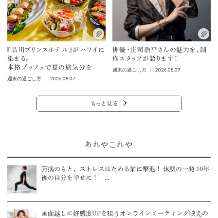
『品川プリンスホテル』がハワイに
俳優・庄司浩平さんの魅力を、制
染まる。
作スタッフが語ります！
本格ブッフェで夏の旅気分を
2026.08.07
週末の過ごし方
2026.08.07
週末の過ごし方
もっと見る
あれやこれや
万病のもと、ストレスはためる前に撃退！ 休憩の一発 10年
後の自分を幸せに！ ...
画面越しに好感度UPを狙うオンラインミーティング映えの