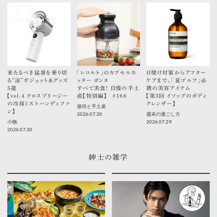
来たるべき猛暑を乗り切
「レコルト」のカプセルカ
日焼け対策からアフター
る“涼”ガジェット＆グッズ
ッター ボンヌ
ケアまで。「夏ゴルフ」必
5選
すべて実食！ 自慢の手土
携の美容アイテム
【vol.４ クロスブリージー
産【特別編】 ＃166
【第3回 イソップのボディ
の冷却ミストハンディファ
クレンザー】
接待と手土産
ン】
2026.07.30
週末の過ごし方
2026.07.29
小物
2026.07.30
紳士の雑学