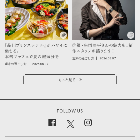
『品川プリンスホテル』がハワイに
俳優・庄司浩平さんの魅力を、制
染まる。
作スタッフが語ります！
本格ブッフェで夏の旅気分を
2026.08.07
週末の過ごし方
2026.08.07
週末の過ごし方
もっと見る
FOLLOW US