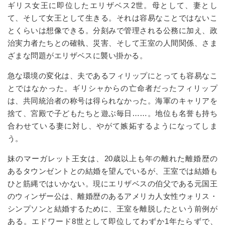
ギリス女王に即位したエリザベス2世。母として、妻とし
て、そして女王として生きる。それは容易なことではないこ
とくらいは想像できる。分刻みで管理される公務に加え、政
治実力者たちとの確執、災害、そして王室の人間関係、さま
ざまな問題がエリザベスに襲い掛かる。
急な環境の変化は、夫であるフィリップにとっても容易なこ
とではなかった。ギリシャからの亡命者だったフィリップ
は、共同統治者の称号は得られなかった。海軍のキャリアを
捨て、宮殿で子どもたちと遊ぶ毎日……。地位も名誉も持ち
合わせている妻に対し、やがて嫉妬するようになってしま
う。
妹のマーガレット王女は、20歳以上も年の離れた離婚歴の
あるタウンゼントとの結婚を望んでいるが、王室では結婚も
ひと筋縄ではいかない。現にエリザベスの伯父である元国王
のウィンザー公は、離婚歴のあるアメリカ人女性ウォリス・
シンプソンと結婚するために、王室を離脱したという前例が
ある。エドワード8世として即位してわずか1年たらずで、