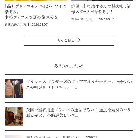
『品川プリンスホテル』がハワイに
俳優・庄司浩平さんの魅力を、制
染まる。
作スタッフが語ります！
本格ブッフェで夏の旅気分を
2026.08.07
週末の過ごし方
2026.08.07
週末の過ごし方
もっと見る
あれやこれや
ブルックス ブラザーズのフェアアイルセーター。 かわいい
この柄がリバイバルヒット...
英国王室御用達ブランドの逸品ぞろい！ 適度な素材のハリ
感と光沢、 色彩が美しいス...
麗しのクイーン・エリザベス。 ［前編］