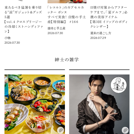
来たるべき猛暑を乗り切
「レコルト」のカプセルカ
日焼け対策からアフター
る“涼”ガジェット＆グッズ
ッター ボンヌ
ケアまで。「夏ゴルフ」必
5選
すべて実食！ 自慢の手土
携の美容アイテム
【vol.４ クロスブリージー
産【特別編】 ＃166
【第3回 イソップのボディ
の冷却ミストハンディファ
クレンザー】
接待と手土産
ン】
2026.07.30
週末の過ごし方
2026.07.29
小物
2026.07.30
紳士の雑学