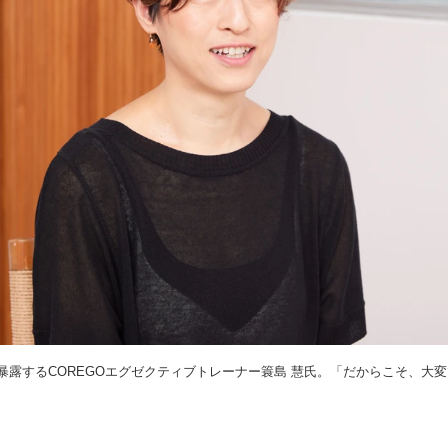
暴露するCOREGOエグゼクティブトレーナー簑島 慧氏。「だからこそ、大