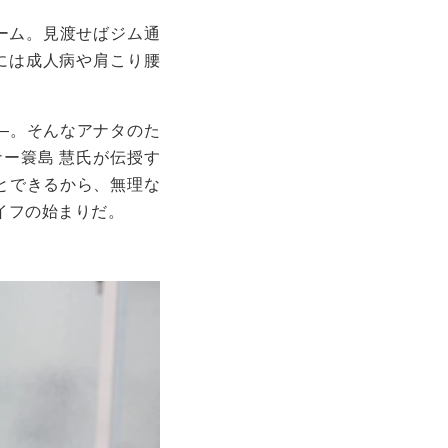
ーム。見渡せばジム通
には成人病や肩こり腰
―。そんなアナタのた
ー簑島 慧氏が伝授す
とできるから、無理な
イフの始まりだ。