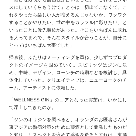
スにしていくらもうけて』とかは一切出てこなくて、こ
れをやったら楽しい人が増えるんじゃないか、ワクワク
することがやりたい、世の中をカラフルに彩りたい、と
いったことに優先順位があった。そこをいちばんに取れ
る人ってまれで、そんなスタイルが合うことが、自分に
とってはいちばん大事でした」
帰京後、ふたりはミーティングを重ね、少しずつプロダ
クトのイメージを固めていく。スピリッツはジンに決
め、中味、デザイン、ローンチの時期などを検討し、具
体化していった。クリエイティブは、ニューヨークの
チ
ーム、アーティスト
に依頼した。
「WELLNESS GIN」のコアとなった霊芝は、いかにし
て浮上してきたのか。
「ジンのオリジンを調べると、オランダのお医者さんが
東アジアの熱病対策のために
薬酒として
開発したものだ
と知り
、リスペクトを込めて薬酒を造るとすれば、東洋