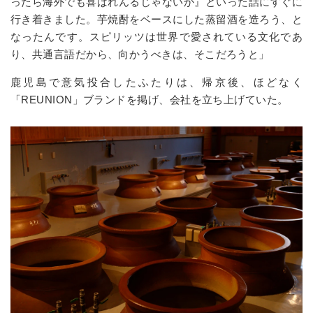
ったら海外でも
喜ばれんるじゃないか
』といった話にすぐに
行き着きました。芋焼酎をベースにした蒸留酒を造ろう、と
なったんです。スピリッツは世界で愛されている文化であ
り、共通言語だから、向かうべきは、そこだろうと」
鹿児島で意気投合したふたりは、帰京後、ほどなく
「REUNION」ブランドを掲げ、会社を立ち上げていた。