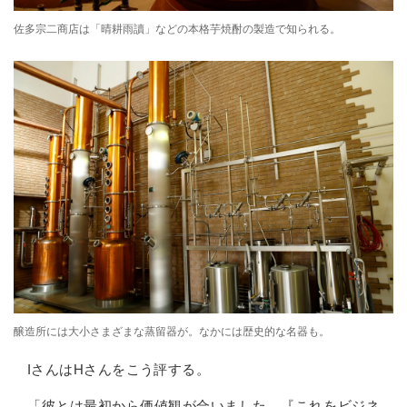
佐多宗二商店は「晴耕雨讀」などの本格芋焼酎の製造で知られる。
醸造所には大小さまざまな蒸留器が。なかには歴史的な名器も。
IさんはHさんをこう評する。
「彼とは最初から価値観が合いました。『これをビジネ