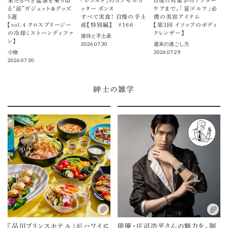
来たるべき猛暑を乗り切
「レコルト」のカプセルカ
日焼け対策からアフター
る“涼”ガジェット＆グッズ
ッター ボンヌ
ケアまで。「夏ゴルフ」必
5選
すべて実食！ 自慢の手土
携の美容アイテム
【vol.４ クロスブリージー
産【特別編】 ＃166
【第3回 イソップのボディ
の冷却ミストハンディファ
クレンザー】
接待と手土産
ン】
2026.07.30
週末の過ごし方
2026.07.29
小物
2026.07.30
紳士の雑学
『品川プリンスホテル』がハワイに
俳優・庄司浩平さんの魅力を、制