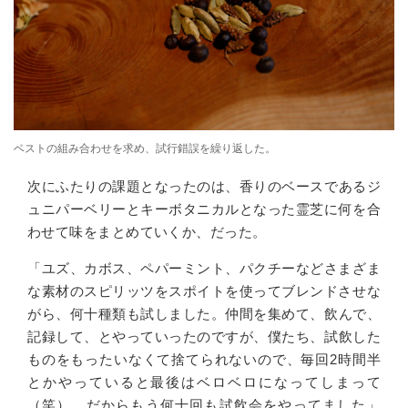
ベストの組み合わせを求め、試行錯誤を繰り返した。
次にふたりの課題となったのは、香りのベースであるジ
ュニパーベリーとキーボタニカルとなった霊芝に何を合
わせて味をまとめていくか、だった。
「ユズ、カボス、ペパーミント、パクチーなどさまざま
な素材の
スピリッツをスポイトを使ってブレンドさせな
がら、
何十種類も試しました。仲間を集めて、飲んで、
記録して、とやっていったのですが、僕たち、試飲した
ものをもったいなくて捨てられないので、毎回
2
時間半
とかやっていると最後はベロベロになってしまって
（笑）。だからもう何十回も試飲会をやってました」