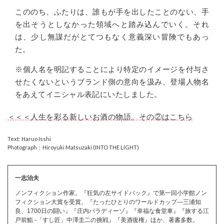
こののち、ふたりは、誰もが手を出したことのない、手
を出そうとしなかった領域へと踏み込んでいく。それ
は、少し無謀だがとてつもなく意義深い冒険でもあっ
た。
※個人名を明記することにより特定のイメージを付与さ
せたくないというブランド側の意向を汲み、登場人物名
をあえてイニシャル表記にいたしました。
＜＜＜人生を彩る新しいお酒の物語。その②はこちら
Text: Haruo Isshi
Photograph：Hiroyuki Matsuzaki (INTO THE LIGHT)
一志治夫
ノンフィクション作家。『狂気の左サイドバック』で第一回小学館ノン
フィクション大賞を受賞。『たったひとりのワールドカップ―三浦知
良、1700日の闘い』『庄内パラディーゾ』『幸福な食堂車』『旅する江
戸前鮨 -「すし匠」中澤圭二の挑戦』『美酒復権』ほか、著書多数。