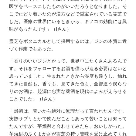
医学をベースにしたものがいいだろうとな
りました
。そ
こでたどり着いたのが漢方などで重宝されている霊芝で
した。医療の世界にいるときから、キノコの効能には興
味があったんです」（Iさん）
霊芝をボタニカルとして採用するのは、ジンの本質に近
づく作業でもあった。
「
香りのいいジンとかって、世界中にたくさんあるんで
す。それをフォローするお酒を僕らが造る必要はないと
思っていました。生まれたときから湿度も違うし、触れ
てきた自然も、香りも、見てきた色も、全部違う僕らな
りのお酒は、起源に忠実な薬酒を現代によみがえらせる
ことでした
」（Iさん）
「最初は、苦いから絶対に無理だって言われたんです。
実際サプリとかで飲んだこともあって苦いことは知って
たんですが、芋焼酎と合わせてみたら、おいしかった。
芋焼酎のふくよかさが霊芝の
持つ苦味
を受け止めてくれ