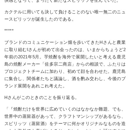
快感となって、まったく新たな
スピリッツ
を生んでいた。
カクテルに用いても決して負けることのない唯一無二のニュ
ースピリッツが誕生したのである。
*****
ブランドのコミュニケーション
畑を歩いてきたHさんと
農業
に取り組む
Iさんが初めて出会ったのは、いまからちょうど2
年前の2021年5月。芋焼酎を海外で展開したいと考える鹿児
島の焼酎メーカー「佐多宗二商店」からの相談で、ふたりは
プロジェクトチームに加わり、初めて顔を合わせた。鹿児島
に集合し、関係者たちと議論し、酒を酌み交わし、今後のブ
ランド展開をあれこれ考えた。
Hさんがこのときのことを振り返る。
「『焼酎だけを世界に広めていくのはなかなか難題、でも、
世界中の蒸留器があって、クラフトマンシップがあるなら、
スピリッツ（蒸留酒）をテーマに
何かオリジナルなものを造