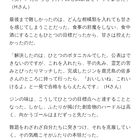
（Hさん）
最後まで難しかったのは、どんな柑橘類を入れても甘さ
を感じてしまうことだった。食事の邪魔をしない、食中
酒にすることもひとつの目標だったから、甘さは控えた
かったのだ。
「解決したのは、ひと
つのボタニカルでした。公表はで
きないのですが、
これを入れたら、芋の丸み、霊芝の苦
みとぴったりマッチした。完成したジンを鹿児島の佐多
さんのところに持って行ったら、『おいしいね、これい
けるよ』と一発で合格をもらえたんです」（Hさん）
ジンの味は、こうしてひとつの目標点へと達することと
なった。しかし、ふたりが掲げた創造物のハードルは高
く、向かうゴールはまだずっと先だった。
難題をわざわざ自分たちに突きつけ、それを克服してい
く。その気概こそがふたりの本領だった。