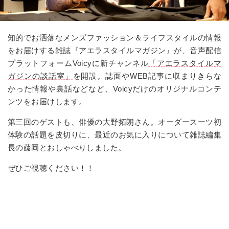
知的でお洒落なメンズファッション＆ライフスタイルの情報
をお届けする雑誌『アエラスタイルマガジン』が、音声配信
プラットフォーム
Voicy
に新チャンネル
「アエラスタイルマ
ガジンの談話室」
を開設。誌面や
WEB
記事に収まりきらな
かった情報や裏話などなど、
Voicy
だけのオリジナルコンテ
ンツをお届けします。
第三回のゲストも、俳優の大野拓朗さん。オーダースーツ初
体験の話題を皮切りに、最近のお気に入りについて雑誌編集
長の藤岡とおしゃべりしました。
ぜひご視聴ください！！