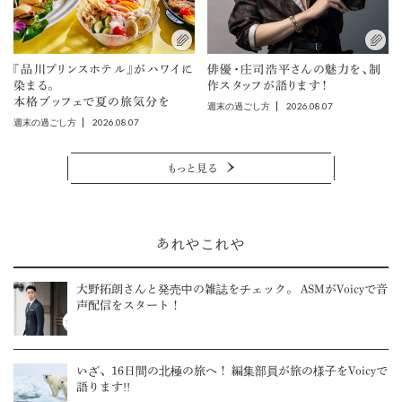
『品川プリンスホテル』がハワイに
俳優・庄司浩平さんの魅力を、制
染まる。
作スタッフが語ります！
本格ブッフェで夏の旅気分を
2026.08.07
週末の過ごし方
2026.08.07
週末の過ごし方
もっと見る
あれやこれや
大野拓朗さんと発売中の雑誌をチェック。 ASMがVoicyで音
声配信をスタート！
いざ、16日間の北極の旅へ！ 編集部員が旅の様子をVoicyで
語ります!!