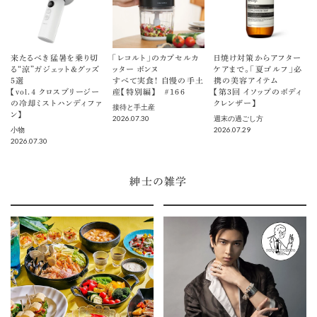
来たるべき猛暑を乗り切
「レコルト」のカプセルカ
日焼け対策からアフター
る“涼”ガジェット＆グッズ
ッター ボンヌ
ケアまで。「夏ゴルフ」必
5選
すべて実食！ 自慢の手土
携の美容アイテム
【vol.４ クロスブリージー
産【特別編】 ＃166
【第3回 イソップのボディ
の冷却ミストハンディファ
クレンザー】
接待と手土産
ン】
2026.07.30
週末の過ごし方
2026.07.29
小物
2026.07.30
紳士の雑学