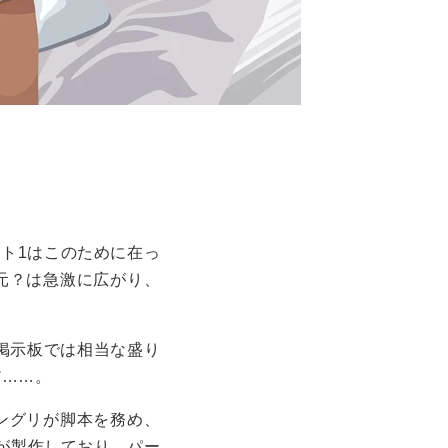
ート1はこのために在っ
元？は急激に広がり、
掲示板では相当な盛り
だ……。
マングリが脚本を務め、
が製作しており、パー