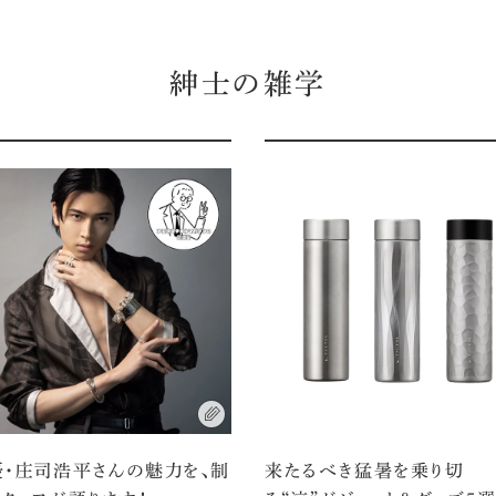
紳士の雑学
優・庄司浩平さんの魅力を、制
来たるべき猛暑を乗り切