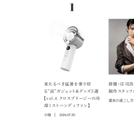
来たるべき猛暑を乗り切
俳優・庄司浩
る“涼”ガジェット＆グッズ5選
制作スタッフ
【vol.４ クロスブリージーの冷
週末の過ごし方
却ミストハンディファン】
小物
2026.07.30