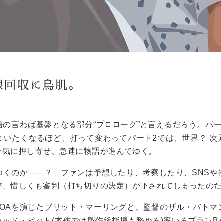
線回収に鳥肌。
語の言わば基盤となる部分“プロローグ”と言えるだろう。パ
まいたくなるほど、打って変わってパート2では、世界？ 次
一気に押し寄せ、急速に物語が進んでゆく。
ゆくのか――？ ファンは予想したり、考察したり、SNSや
が、惜しくも審判（打ち切りの決定）が下されてしまったの
来、OAを演じたブリット・マーリングと、監督のザル・バト
ッド・ピット(本作では製作総指揮も務める)率いるプランB