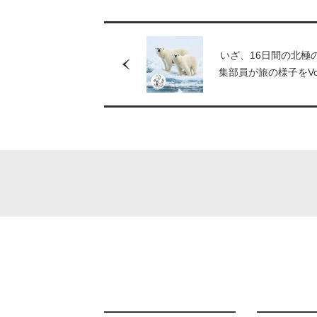
いざ、16日間の北極
集部員が旅の様子をVo
ます!!