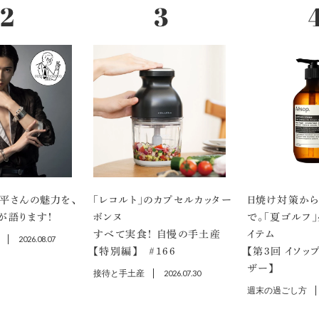
平さんの魅力を、
「レコルト」のカプセルカッター
日焼け対策から
が語ります！
ボンヌ
で。「夏ゴルフ
すべて実食！ 自慢の手土産
イテム
2026.08.07
【特別編】 ＃166
【第3回 イソッ
ザー】
接待と手土産
2026.07.30
週末の過ごし方