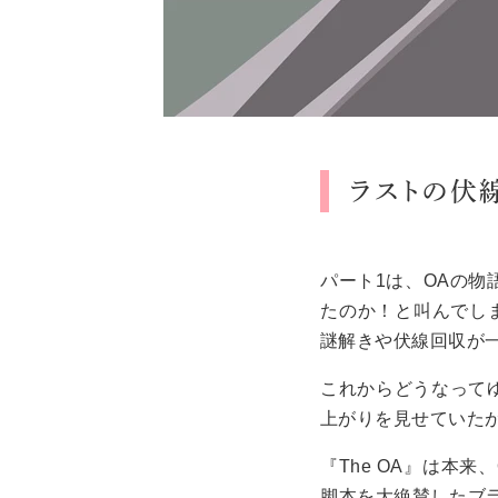
ラストの伏
パート1は、OAの物
たのか！と叫んでし
謎解きや伏線回収が
これからどうなって
上がりを見せていた
『The OA』は本
脚本を大絶賛したブラ