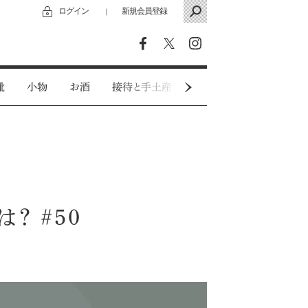
ログイン
新規会員登録
｜
靴
小物
お酒
接待と手土産
カジュアルウェア
？ #50