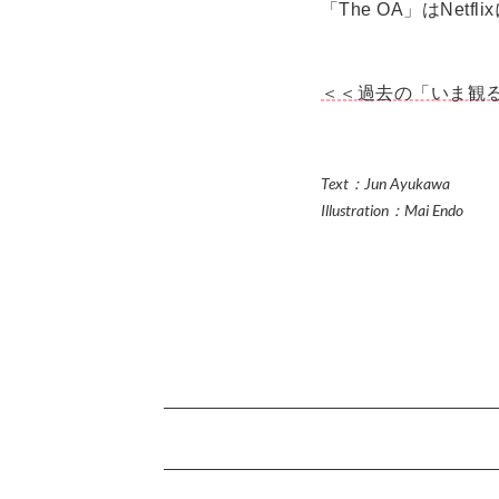
「The OA」はNetf
＜＜過去の「いま観
Text：Jun Ayukawa
Illustration：Mai Endo