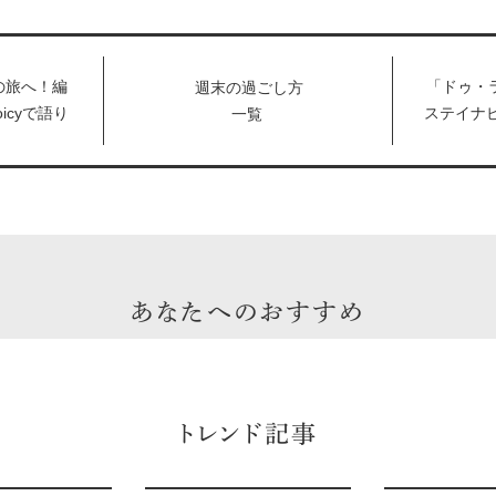
の旅へ！編
「ドゥ・
週末の過ごし方
icyで語り
ステイナ
一覧
守るため
して、6/
ーンイベ
あなたへのおすすめ
トレンド記事