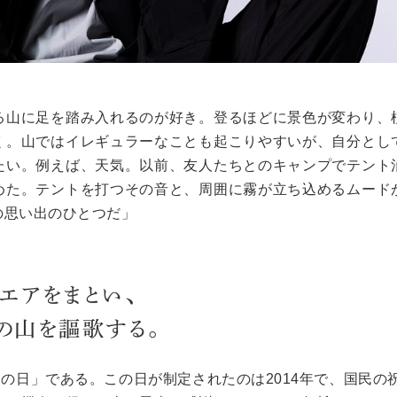
る山に足を踏み入れるのが好き。登るほどに景色が変わり、
く。山ではイレギュラーなことも起こりやすいが、自分とし
たい。例えば、天気。以前、友人たちとのキャンプでテント
めた。テントを打つその音と、周囲に霧が立ち込めるムード
の思い出のひとつだ」
エアをまとい、
の山を謳歌する。
山の日」である。この日が制定されたのは
2014
年で、国民の