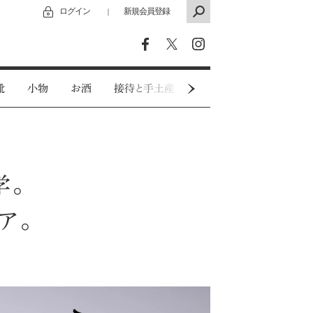
ログイン
新規会員登録
｜
靴
小物
お酒
接待と手土産
カジュアルウェア
学。
ア。