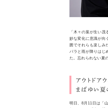
「木々の葉が生い茂
妙な変化に意識が向
囲でそれらも楽しみ
パラと雨が降りはじ
た。忘れられない夏
アウトドアウ
まばゆい夏
明日、
8
月
11
日は「