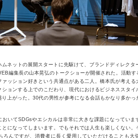
ハムネットの展開スタートに先駆けて、ブランドディレクター
WEB
編集長の山本晃弘のトークショーが開催された。活動す
ファッション好きという共通点がある二人。橋本氏が考える
クションする上でのこだわり、現代におけるビジネススタイ
盛り上がった。
30
代の男性が参考になる会話もかなり多かっ
において
SDGs
やエシカルは非常に大きな課題になっていま
ことになってしまいます。でもそれでは人生も楽しくない。
ちろんですが、消費者に長く愛用していただけることも大