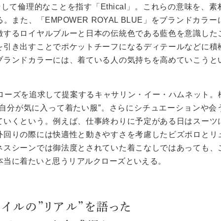
そして倫理的なことを指す「
Ethical
」。これらの意味を、素
る。また、「
EMPOWER ROYAL BLUE
」をブランドカラー
徴するロイヤルブルーと日本の伝統色である藍色を意識した
を引き出すことでポケットチーフになるディテールなどに積
ブランドカラーには、着ている人の気持ちを高めていこうと
ローズを追求して提案するキャサリン・イー・ハムネット。
自分が気に入って着たい服
”
。さらにシチュエーションや会
ていくという。例えば、仕事終わりに予定がある日はスーツ
外回りの際には快適性と動きやすさを考慮したビズポロとリ
ネスシーンでは御法度とされていた着こなしではあっても、
本当に着たいと思うリアルクローズといえる。
イルの”リアル”を語った