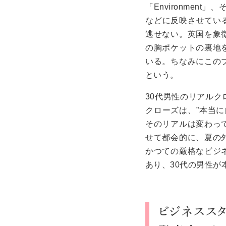
「
Environment
」、
などに反映させてい
逃せない。英国を象
の胸ポケットの裏地
いる。ちなみにこの
という。
30
代男性のリアルク
クローズは、
”
本当に
そのリアルは変わっ
せて都会的に、夏の
かつての厳格なビジ
あり、
30
代の男性が
ビジネススタ