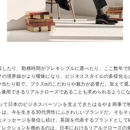
着したり、勤務時間がフレキシブルに選べたり、ここ数年で
フの境界線がより曖昧になり、ビジネススタイルの多様化も
や当たり前で、プラス
α
のこだわりや魅力が必要だ。加えて選
も兼用できるリアルクローズであることも求められるように
って日本のビジネスパーソンを支えてきたはるやま商事で
トは、今を生きる
30
代男性にふさわしいブランドだ。そもそ
なメッセージを発信し続け、英国を代表するブランドとして
ィレクションを務めるのは、日本におけるリアルクローズの第