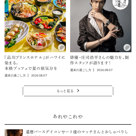
『品川プリンスホテル』がハワイに
俳優・庄司浩平さんの魅力を、制
染まる。
作スタッフが語ります！
本格ブッフェで夏の旅気分を
2026.08.07
週末の過ごし方
2026.08.07
週末の過ごし方
もっと見る
あれやこれや
還暦バースデイコンサート後のマッチさんとおしゃべりし