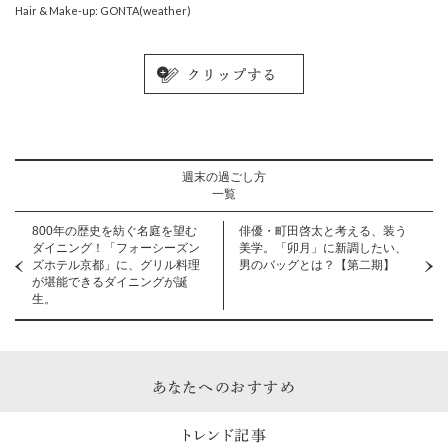
Hair & Make-up: GONTA(weather)
週末の過ごし方
一覧
800年の歴史を紡ぐ名庭を望む
俳優・町田啓太と考える、装う
ダイニング！「フォーシーズン
美学。「卯月」に新調したい、
ズホテル京都」に、グリル料理
男のバッグとは？【第二期】
が堪能できるダイニングが誕
生。
あなたへのおすすめ
トレンド記事