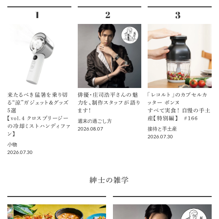
来たるべき猛暑を乗り切
俳優・庄司浩平さんの魅
「レコルト」のカプセルカ
る“涼”ガジェット＆グッズ
力を、制作スタッフが語り
ッター ボンヌ
5選
ます！
すべて実食！ 自慢の手土
【vol.４ クロスブリージー
産【特別編】 ＃166
週末の過ごし方
の冷却ミストハンディファ
2026.08.07
接待と手土産
ン】
2026.07.30
小物
2026.07.30
紳士の雑学