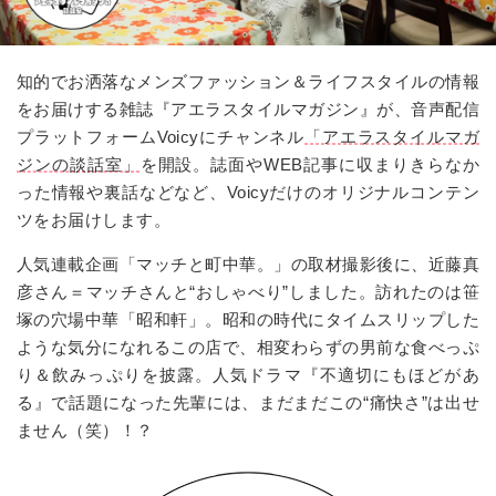
知的でお洒落なメンズファッション＆ライフスタイルの情報
をお届けする雑誌『アエラスタイルマガジン』が、音声配信
プラットフォームVoicyにチャンネル
「アエラスタイルマガ
ジンの談話室」
を開設。誌面やWEB記事に収まりきらなか
った情報や裏話などなど、Voicyだけのオリジナルコンテン
ツをお届けします。
人気連載企画「マッチと町中華。」の取材撮影後に、近藤真
彦さん＝マッチさんと“おしゃべり”しました。訪れたのは笹
塚の穴場中華「昭和軒」。昭和の時代にタイムスリップした
ような気分になれるこの店で、相変わらずの男前な食べっぷ
り＆飲みっぷりを披露。人気ドラマ『不適切にもほどがあ
る』で話題になった先輩には、まだまだこの“痛快さ”は出せ
ません（笑）！？