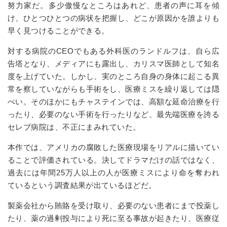
努力家だ。多少傲慢なところはあれど、患者の声に耳を傾
け、ひとつひとつの病状を把握し、どこが原因かを誰よりも
早く見つけることができる。
対する病院のCEOでもある外科医のランドルフは、自ら広
告塔となり、メディアにも露出し、カリスマ医師として知名
度を上げていた。しかし、実のところ自身の身体に起こる異
常を察していながらも手術をし、医療ミスを繰り返しては隠
ぺい。そのほかにもチャステインでは、高額な延命治療を行
ったり、必要のない手術を行ったりなど、最先端医療を誇る
セレブ病院は、不正にまみれていた。
本作では、アメリカの腐敗した医療現場をリアルに描いてい
ることで評価されている。決してドラマだけの話ではなく、
過去には年間25万人以上の人が医療ミスにより命を奪われ
ているという調査結果が出ているほどだ。
製薬会社から賄賂を受け取り、必要のない患者にまで投薬し
たり、薬の過剰投与により死に至る事故が起きたり、医療従