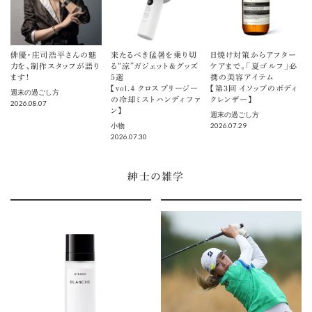
俳優・庄司浩平さんの魅
来たるべき猛暑を乗り切
日焼け対策からアフター
力を、制作スタッフが語り
る“涼”ガジェット＆グッズ
ケアまで。「夏ゴルフ」必
ます！
5選
携の美容アイテム
【vol.４ クロスブリージー
【第3回 イソップのボディ
週末の過ごし方
の冷却ミストハンディファ
クレンザー】
2026.08.07
ン】
週末の過ごし方
2026.07.29
小物
2026.07.30
紳士の雑学