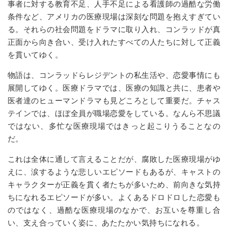
事者に対する教育不足、人手不足による看護師の過酷な労働
条件など、アメリカの医療現場は深刻な問題を抱えすぎてい
る。それらの社会問題をドラマに取り入れ、コンラッドが真
正面から向き合い、受け入れたすべての人たちに対して正義
を貫いてゆく。
物語は、コンラッドらレジデントの私生活や、恋愛事情にも
展開してゆく。医療ドラマでは、医療の知識と共に、患者や
医者達のヒューマンドラマも見どころとして重要だ。チャス
テインでは、ほぼ全員が職場恋愛をしている。なんら不思議
ではない、多忙な医療現場ではきっと起こりうることなの
だ。
これは全体に通して言えることだが、腐敗した医療現場がゆ
えに、涙するような悲しいエピソードもあるが、キャストの
キャラクターが正義を貫く者たちが多いため、前向きな気持
ちになれるエピソードが多い。よくあるドロドロした恋愛も
のではなく、過酷な医療現場のなかで、お互いを尊重し合
い、支え合っていく姿に、あたたかい気持ちになれる。