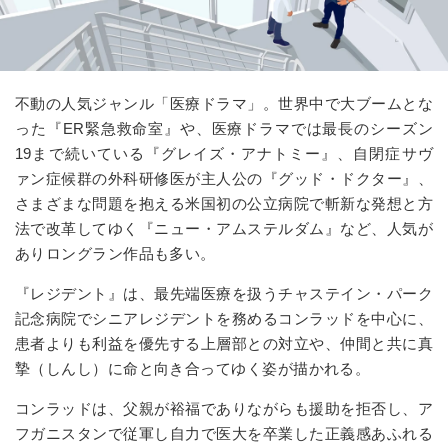
不動の人気ジャンル「医療ドラマ」。世界中で大ブームとな
った『ER緊急救命室』や、医療ドラマでは最長のシーズン
19まで続いている『グレイズ・アナトミー』、自閉症サヴ
ァン症候群の外科研修医が主人公の『グッド・ドクター』、
さまざまな問題を抱える米国初の公立病院で斬新な発想と方
法で改革してゆく『ニュー・アムステルダム』など、人気が
ありロングラン作品も多い。
『レジデント』は、最先端医療を扱うチャステイン・パーク
記念病院でシニアレジデントを務めるコンラッドを中心に、
患者よりも利益を優先する上層部との対立や、仲間と共に真
摯（しんし）に命と向き合ってゆく姿が描かれる。
コンラッドは、父親が裕福でありながらも援助を拒否し、ア
フガニスタンで従軍し自力で医大を卒業した正義感あふれる