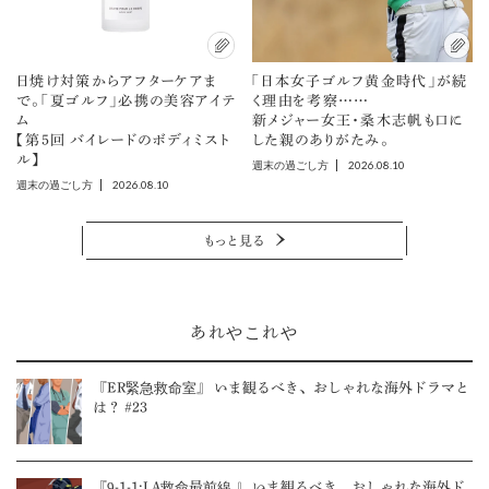
日焼け対策からアフターケアま
「日本女子ゴルフ黄金時代」が続
で。「夏ゴルフ」必携の美容アイテ
く理由を考察……
ム
新メジャー女王・桑木志帆も口に
【第5回 バイレードのボディミスト
した親のありがたみ。
ル】
2026.08.10
週末の過ごし方
2026.08.10
週末の過ごし方
もっと見る
あれやこれや
『ER緊急救命室』 いま観るべき、おしゃれな海外ドラマと
は？ #23
『9-1-1:LA救命最前線 』 いま観るべき、おしゃれな海外ド