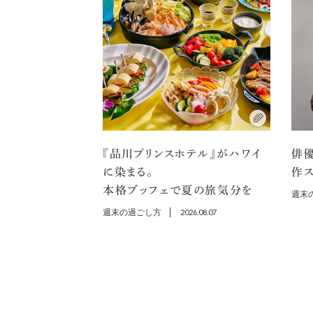
『品川プリンスホテル』がハワイ
俳
に染まる。
作ス
本格ブッフェで夏の旅気分を
週末
週末の過ごし方
2026.08.07