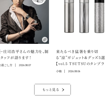
優・庄司浩平さんの魅力を、制
来たるべき猛暑を乗り切
タッフが語ります！
る“涼”ガジェット＆グッズ5
【vol.5 TSUTSUのタンブ
の過ごし方
2026.08.07
小物
2026.08.06
もっと見る