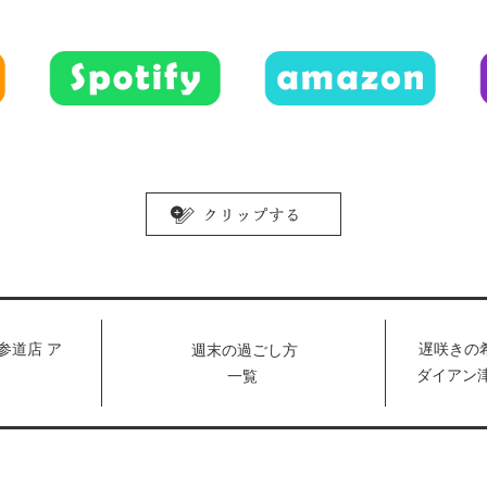
参道店 ア
遅咲きの
週末の過ごし方
ダイアン
一覧
O」で開催
みる「人
島達男によ
ト「時の海