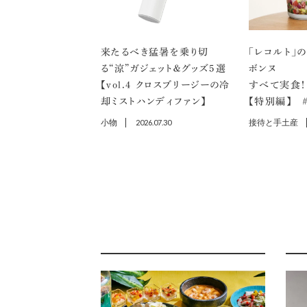
来たるべき猛暑を乗り切
「レコルト」
る“涼”ガジェット＆グッズ5選
ボンヌ
【vol.４ クロスブリージーの冷
すべて実食！
却ミストハンディファン】
【特別編】 ＃
小物
2026.07.30
接待と手土産