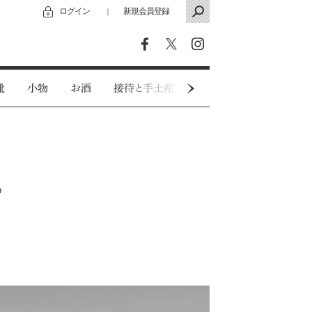
ログイン
新規会員登録
｜
靴
小物
お酒
接待と手土産
カジュアルウェア
。
！