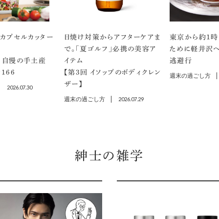
のカプセルカッター
日焼け対策からアフターケアま
東京から約1時
で。「夏ゴルフ」必携の美容ア
ために軽井沢へ
 自慢の手土産
イテム
逃避行
166
【第3回 イソップのボディクレン
週末の過ごし方
ザー】
2026.07.30
週末の過ごし方
2026.07.29
紳士の雑学