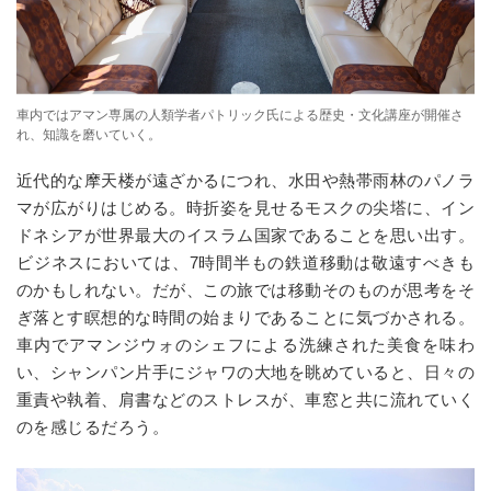
車内ではアマン専属の人類学者パトリック氏による歴史・文化講座が開催さ
れ、知識を磨いていく。
近代的な摩天楼が遠ざかるにつれ、水田や熱帯雨林のパノラ
マが広がりはじめる。時折姿を見せるモスクの尖塔に、イン
ドネシアが世界最大のイスラム国家であることを思い出す。
ビジネスにおいては、
7
時間半もの鉄道移動は敬遠すべきも
のかもしれない。だが、この旅では移動そのものが思考をそ
ぎ落とす瞑想的な時間の始まりであることに気づかされる。
車内でアマンジウォのシェフによる洗練された美食を味わ
い、シャンパン片手にジャワの大地を眺めていると、日々の
重責や執着、肩書などのストレスが、車窓と共に流れていく
のを感じるだろう。