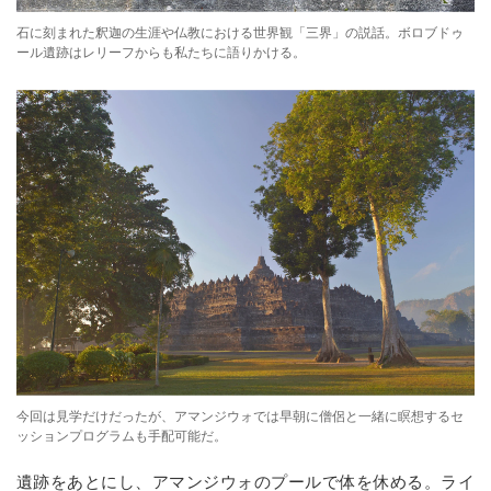
石に刻まれた釈迦の生涯や仏教における世界観「三界」の説話。ボロブドゥ
ール遺跡はレリーフからも私たちに語りかける。
今回は見学だけだったが、アマンジウォでは早朝に僧侶と一緒に瞑想するセ
ッションプログラムも手配可能だ。
遺跡をあとにし、アマンジウォのプールで体を休める。ライ