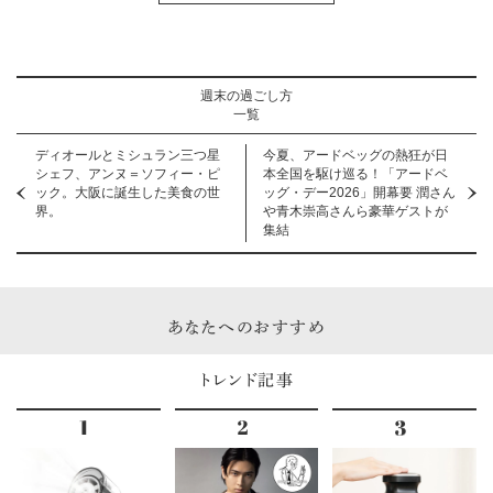
週末の過ごし方
一覧
ディオールとミシュラン三つ星
今夏、アードベッグの熱狂が日
シェフ、アンヌ＝ソフィー・ピ
本全国を駆け巡る！「アードベ
ック。大阪に誕生した美食の世
ッグ・デー2026」開幕要 潤さん
界。
や青木崇高さんら豪華ゲストが
集結
あなたへのおすすめ
トレンド記事