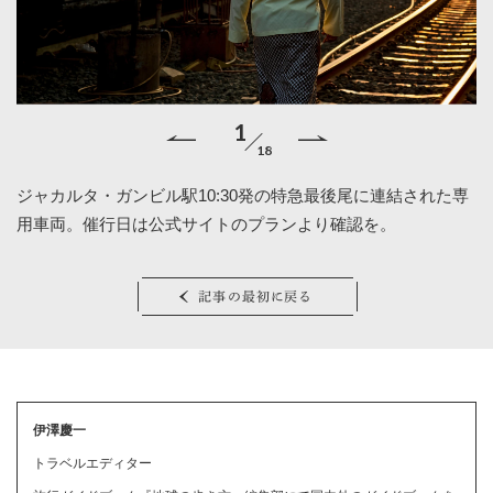
1
18
ネ
ジャカルタ・ガンビル駅10:30発の特急最後尾に連結された専
車
用車両。催行日は公式サイトのプランより確認を。
化
記事の最初に戻る
伊澤慶一
トラベルエディター