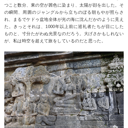
つこと数分、東の空が茜色に染まり、太陽が顔を出した。そ
の瞬間、周囲のジャングルから立ちのぼる朝もやが照らさ
れ、まるでケドゥ盆地全体が光の海に沈んだかのように見え
た。きっとそれは、1000年以上前に巡礼者たちが目にした
ものと、寸分たがわぬ光景なのだろう。大げさかもしれない
が、私は時空を超えて旅をしているのだと思った。