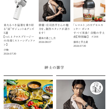
来たるべき猛暑を乗り切
俳優・庄司浩平さんの魅
「レコルト」のカプセルカ
る“涼”ガジェット＆グッズ
力を、制作スタッフが語り
ッター ボンヌ
5選
ます！
すべて実食！ 自慢の手土
【vol.４ クロスブリージー
産【特別編】 ＃166
週末の過ごし方
の冷却ミストハンディファ
2026.08.07
接待と手土産
ン】
2026.07.30
小物
2026.07.30
紳士の雑学