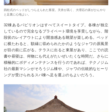
四柱式のベッドがしつらえられた客室。天井が高く、大理石の床がひんやり
と足裏に心地よい。
32棟あるパビリオンはすべてスイートタイプ。各棟が独立
しているので完全なるプライベート環境を享受しながら、階
段状のレイアウトにより開放感ある眺望が楽しめる。ベッド
に横たわると、額縁に収められたかのようなジャワの原風景
が目の前に広がる。テラスに出ると東屋があり、ここでの読
書や昼寝は、何物にも代えがたいぜいたくな時間だ。さらに
積極的にボディメンテナンスを行うのであれば、テクノジム
社の最新マシンがそろうジム棟や、ジャワの伝統的なヒーリ
ングが受けられるスパ棟へ足を運ぶのもよいだろう。