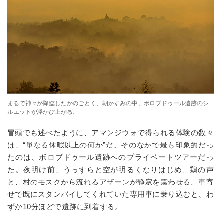
まるで神々が降臨したかのごとく、朝かすみの中、ボロブドゥール遺跡のシ
ルエットが浮かび上がる。
冒頭でも述べたように、アマンジウォで得られる体験の数々
は、“単なる休暇以上の何か”だ。そのなかで最も印象的だっ
たのは、ボロブドゥール遺跡へのプライベートツアーだっ
た。夜明け前、うっすらと空が明るくなりはじめ、鶏の声
と、村のモスクから流れるアザーンが静寂を震わせる。車寄
せで既にスタンバイしてくれていた専用車に乗り込むと、わ
ずか
10
分ほどで遺跡に到着する。