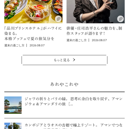
『品川プリンスホテル』がハワイに
俳優・庄司浩平さんの魅力を、制
染まる。
作スタッフが語ります！
本格ブッフェで夏の旅気分を
2026.08.07
週末の過ごし方
2026.08.07
週末の過ごし方
もっと見る
あれやこれや
ジャワの祈りとバリの緑。 思考に余白を取り戻す、アマン
ジウォ＆アマンダリの旅 ［...
カンボジアとラオスの古都で極上リゾート。 アマンでつな