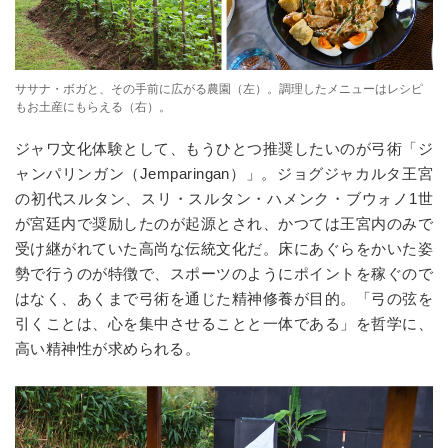
ササナ・ボガと、その手前に広がる農園（左）。調理したメニューはレシピ
もお土産にもらえる（右）。
ジャワ文化体験として、もうひとつ推奨したいのが弓術「ジ
ャンパリンガン（
Jemparingan
）」。ジョグジャカルタ王宮
の初代スルタン、スリ・スルタン・ハメンク・ブウォノ
1
世
が宮廷内で奨励したのが起源とされ、かつては王宮内のみで
受け継がれていた高尚な伝統文化だ。床にあぐらをかいた姿
勢で行うのが特徴で、スポーツのようにポイントを稼ぐので
はなく、あくまで弓術を通じた精神修養が目的。「弓の弦を
引くことは、心を集中させることと一体である」を哲学に、
高い精神性が求められる。