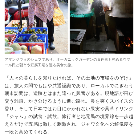
アマンジウォのシェフであり、オーガニックガーデンの責任者も務めるウマ
ール氏と朝市や豆腐工場を巡る美食の旅。
「人々の暮らしを知りたければ、その土地の市場をのぞけ」
は、旅人の間でもはや共通認識であり、ローカルでにぎわう
朝市訪問は、遺跡とはまた違った興奮がある。現地語が飛び
交う雑踏、かき分けるように進む路地、鼻を突くスパイスの
香り、そして日本ではお目にかかれない果実や薬草ドリンク
「ジャム」の試食・試飲。旅行者と地元民の境界線を一歩越
えるだけで五感は激しく刺激され、ジャワ文化への解像度を
一段と高めてくれる。