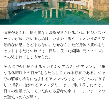
情報があふれ、絶え間なく決断が迫られる現代。ビジネスパ
ーソンが旅に求めるものは、いまや「癒やし」という名の受
動的な休息にとどまらない。なぜなら、ただ身体の疲れをリ
セットするだけの旅では、日常に戻った瞬間に元のノイズに
のみ込まれてしまうからだ。
その点で今回紹介するインドネシアの２つのアマンは、“単
なる休暇以上の何か”をもたらしてくれる存在である。ジャ
ワの荘厳な祈りに包まれるアマンジウォと、バリのみずみず
しい渓谷に抱かれるアマンダリ。そこで取り戻したのは、
日々の生活で失っていた内なる思考の余白――。いま、２つ
の聖域への扉が開く。