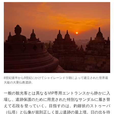
8世紀後半から9世紀にかけてシャイレーンドラ朝によって建立された世界最
大級の大乗仏教遺跡。
一般の観光客とは異なる
VIP
専用エントランスから静かに入
場し、遺跡保護のために用意された特別なサンダルに履き替
えて石段を登っていく。目指すのは、釣鐘状のストゥーパ
（仏塔）と仏像が規則正しく並ぶ遺跡の最上壇。日の出を待