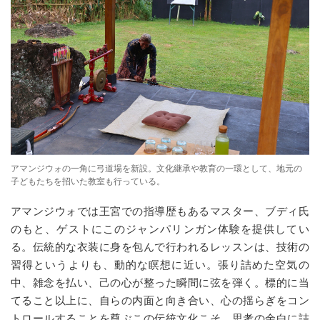
アマンジウォの一角に弓道場を新設。文化継承や教育の一環として、地元の
子どもたちを招いた教室も行っている。
アマンジウォでは王宮での指導歴もあるマスター、ブディ氏
のもと、ゲストにこのジャンパリンガン体験を提供してい
る。伝統的な衣装に身を包んで行われるレッスンは、技術の
習得というよりも、動的な瞑想に近い。張り詰めた空気の
中、雑念を払い、己の心が整った瞬間に弦を弾く。標的に当
てること以上に、自らの内面と向き合い、心の揺らぎをコン
トロールすることを尊ぶこの伝統文化こそ、思考の余白に詰