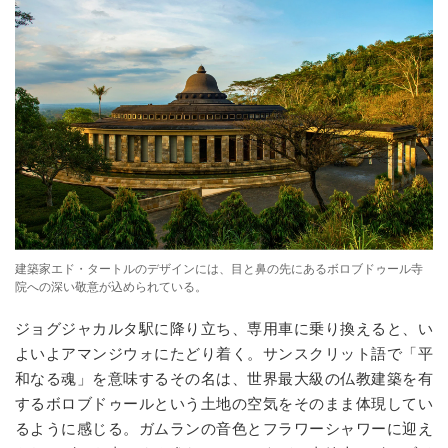
建築家エド・タートルのデザインには、目と鼻の先にあるボロブドゥール寺
院への深い敬意が込められている。
ジョグジャカルタ駅に降り立ち、専用車に乗り換えると、い
よいよアマンジウォにたどり着く。サンスクリット語で「平
和なる魂」を意味するその名は、世界最大級の仏教建築を有
するボロブドゥールという土地の空気をそのまま体現してい
るように感じる。ガムランの音色とフラワーシャワーに迎え