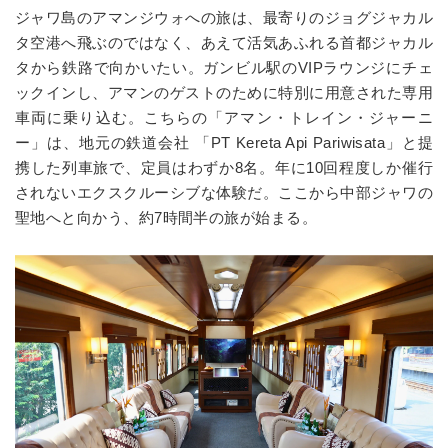
ジャワ島のアマンジウォへの旅は、最寄りのジョグジャカル
タ空港へ飛ぶのではなく、あえて活気あふれる首都ジャカル
タから鉄路で向かいたい。ガンビル駅の
VIP
ラウンジにチェ
ックインし、アマンのゲストのために特別に用意された専用
車両に乗り込む。こちらの「アマン・トレイン・ジャーニ
ー」は、地元の鉄道会社 「
PT Kereta Api Pariwisata
」と提
携した列車旅で、定員はわずか
8
名。年に
10
回程度しか催行
されないエクスクルーシブな体験だ。ここから中部ジャワの
聖地へと向かう、約
7
時間半の旅が始まる。