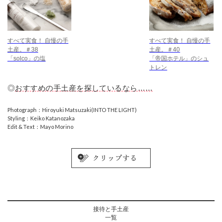
すべて実食！ 自慢の手
すべて実食！ 自慢の手
土産。＃38
土産。＃40
「solco」の塩
「帝国ホテル」のシュ
トレン
◎
おすすめの手土産を探しているなら……
Photograph：Hiroyuki Matsuzaki(INTO THE LIGHT)
Styling：Keiko Katanozaka
Edit & Text：Mayo Morino
接待と手土産
一覧