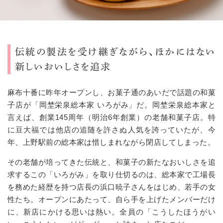
伝統の製法を受け継ぎながら、ほかにはない
新しいおいしさを追求
麻布十番に昨年オープンし、お菓子通のあいだで話題の和菓
子店が「岡埜栄泉総本家 いろがみ」だ。岡埜栄泉総本家と
言えば、創業145周年（明治6年創業）の老舗和菓子店。特
に豆大福では他店の追随を許さぬ人気を誇っていたが、今
年、上野駅前の総本家は惜しまれながら閉店してしまった。
その老舗が培ってきた伝統と、和菓子の新たなおいしさを追
求するこの「いろがみ」を取り仕切るのは、総本家で工場長
を務めた経歴を持つ店長の浜口暁子さんをはじめ、若手の女
性たち。オープンにあたって、自ら手を上げたメンバーだけ
に、新店にかける思いは熱い。全員の「こうしたほうがい