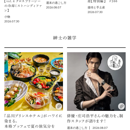
【vol.４ クロスブリージー
産【特別編】 ＃166
週末の過ごし方
の冷却ミストハンディファ
2026.08.07
接待と手土産
ン】
2026.07.30
小物
2026.07.30
紳士の雑学
『品川プリンスホテル』がハワイに
俳優・庄司浩平さんの魅力を、制
染まる。
作スタッフが語ります！
本格ブッフェで夏の旅気分を
2026.08.07
週末の過ごし方