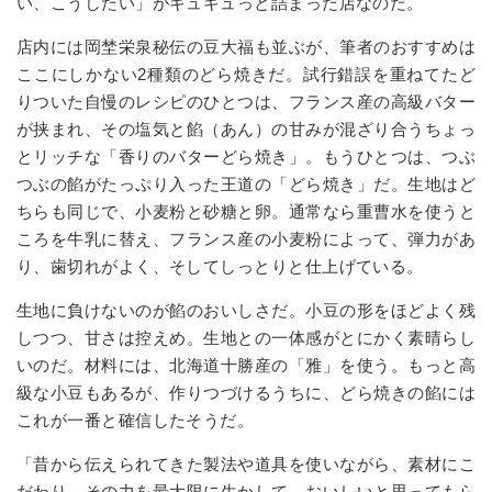
い、こうしたい」がギュギュっと詰まった店なのだ。
店内には岡埜栄泉秘伝の豆大福も並ぶが、筆者のおすすめは
ここにしかない2種類のどら焼きだ。試行錯誤を重ねてたど
りついた自慢のレシピのひとつは、フランス産の高級バター
が挟まれ、その塩気と餡（あん）の甘みが混ざり合うちょっ
とリッチな「香りのバターどら焼き」。もうひとつは、つぶ
つぶの餡がたっぷり入った王道の「どら焼き」だ。生地はど
ちらも同じで、小麦粉と砂糖と卵。通常なら重曹水を使うと
ころを牛乳に替え、フランス産の小麦粉によって、弾力があ
り、歯切れがよく、そしてしっとりと仕上げている。
生地に負けないのが餡のおいしさだ。小豆の形をほどよく残
しつつ、甘さは控えめ。生地との一体感がとにかく素晴らし
いのだ。材料には、北海道十勝産の「雅」を使う。もっと高
級な小豆もあるが、作りつづけるうちに、どら焼きの餡には
これが一番と確信したそうだ。
「昔から伝えられてきた製法や道具を使いながら、素材にこ
だわり、その力を最大限に生かして、おいしいと思ってもら