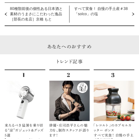
80種類前後の個性ある日本酒と
すべて実食！ 自慢の手土産＃38
素材のうまさにこだわった逸品
「solco」の塩
［部長の名店］京橋 もと
あなたへのおすすめ
トレンド記事
来たるべき猛暑を乗り切
俳優・庄司浩平さんの魅
「レコルト」のカプセルカ
る“涼”ガジェット＆グッズ
力を、制作スタッフが語り
ッター ボンヌ
5選
ます！
すべて実食！ 自慢の手土