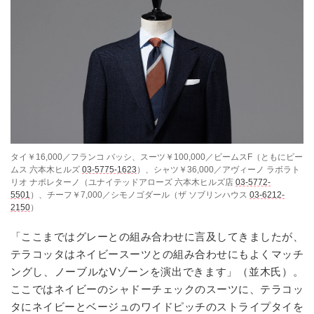
タイ￥16,000／フランコ バッシ、スーツ￥100,000／ビームスF（ともにビー
ムス 六本木ヒルズ
03-5775-1623
）、シャツ￥36,000／アヴィーノ ラボラト
リオ ナポレターノ（ユナイテッドアローズ 六本木ヒルズ店
03-5772-
5501
）、チーフ￥7,000／シモノゴダール（ザ ソブリンハウス
03-6212-
2150
）
「ここまではグレーとの組み合わせに言及してきましたが、
テラコッタはネイビースーツとの組み合わせにもよくマッチ
ングし、ノーブルなVゾーンを演出できます」（並木氏）。
ここではネイビーのシャドーチェックのスーツに、テラコッ
タにネイビーとベージュのワイドピッチのストライプタイを