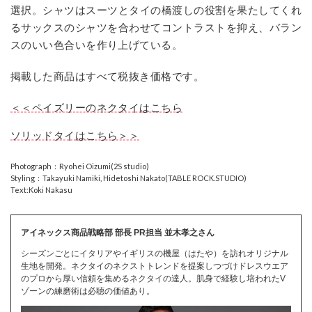
選択。シャツはスーツとタイの橋渡しの役割を果たしてくれ
るサックスのシャツを合わせてコントラストを抑え、バラン
スのいい色合いを作り上げている。
掲載した商品はすべて税抜き価格です。
＜＜ペイズリーのネクタイはこちら
ソリッドタイはこちら＞＞
Photograph：Ryohei Oizumi(2S studio)
Styling：Takayuki Namiki, Hidetoshi Nakato(TABLE ROCK.STUDIO)
Text:Koki Nakasu
アイネックス商品戦略部 部長 PR担当 並木孝之さん
シーズンごとにイタリアやイギリスの機屋（はたや）を訪れオリジナル
生地を開発。ネクタイのネクストトレンドを提案しつづけドレスウエア
のプロから厚い信頼を集めるネクタイの達人。肌身で経験し培われたV
ゾーンの練磨術は必聴の価値あり。