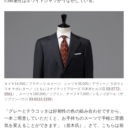
の関連性はホワイトシャツがうながしている。
タイ￥14,000／フラテッリ ルイージ、シャツ￥36,000／アヴィーノ ラボラト
リオ ナポレターノ（ともにユナイテッドアローズ 六本木ヒルズ店
03-5772-
5501
）、スーツ￥180,000／ソブリン、チーフ￥7,000／シモノゴダール（ザ
ソブリンハウス
03-6212-2150
）
「グレーとテラコッタは好相性の色の組み合わせですから、
一本ご用意していただくと、お手持ちのスーツで手軽に雰囲
気を変えることができます」（並木氏）。さて、こちらは前