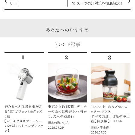
リー］
で スーツの汗対策を徹底解説！
あなたへのおすすめ
トレンド記事
来たるべき猛暑を乗り切
東京から約1時間。ディナ
「レコルト」のカプセルカ
る“涼”ガジェット＆グッズ
ーのために軽井沢へ向か
ッター ボンヌ
5選
う、大人の逃避行
すべて実食！ 自慢の手土
【vol.４ クロスブリージー
産【特別編】 ＃166
週末の過ごし方
の冷却ミストハンディファ
2026.07.29
接待と手土産
ン】
2026.07.30