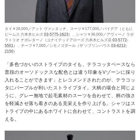
タイ￥28,000／アット ヴァンヌッチ、スーツ￥177,000／パイデア（ともに
ビームス 六本木ヒルズ
03-5775-1623
）、シャツ￥36,000／アヴィーノ ラボ
ラトリオ ナポレターノ（ユナイテッドアローズ 六本木ヒルズ店
03-5772-
5501
）、チーフ￥7,000／シモノゴダール（ザ ソブリンハウス
03-6212-
2150
）
「多色づかいのストライプのタイも、テラコッタベースなら
普段のオーソドックスな配色とは違う印象をVゾーンに採り
入れることができます」とレコメンドされたのが、テラコッ
タにパープルが利いたストライプタイ。大柄の場合と同じよ
うに、グレー無地で起毛素材のスーツを合わせて、柄の強さ
を軽減させ落ち着きのある見栄えを作り上げる。シャツはス
トライプの中にあるホワイトに合わせて、コントラストを調
える。