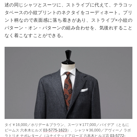
述の同じシャツとスーツに、ストライプに代えて、テラコッ
タベースの小紋プリントのネクタイをコーディネート。プリ
ント柄なので表面感に落ち着きがあり、ストライプ×小紋の
パターン・オン・パターンの組み合わせを、気後れすること
なく着こなすことができる。
タイ￥16,000／ホリデー＆ブラウン、スーツ￥177,000／パイデア（ともに
ビームス 六本木ヒルズ
03-5775-1623
）、シャツ￥36,000／アヴィーノ ラボ
ラトリオ ナポレターノ（ユナイテッドアローズ 六本木ヒルズ店
03-5772-