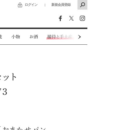
ログイン
新規会員登録
｜
靴
小物
お酒
接待と手土産
カジュアルウェア
セット
3
「おまかせパン