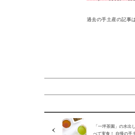
過去の手土産の記事
「一坪茶園」の水出
べて実食！ 自慢の手土