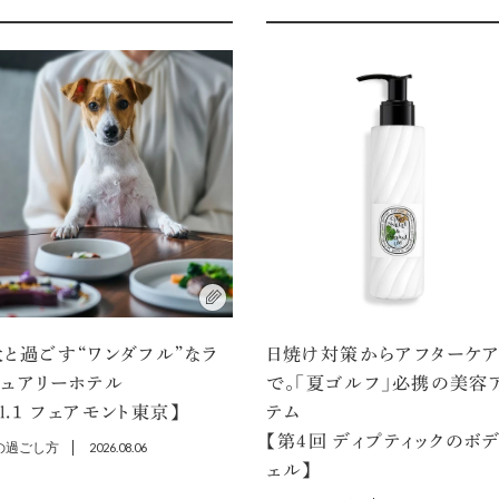
と過ごす“ワンダフル”なラ
日焼け対策からアフターケ
ジュアリーホテル
で。「夏ゴルフ」必携の美容
ol.1 フェアモント東京】
テム
【第4回 ディプティックのボ
の過ごし方
2026.08.06
ェル】