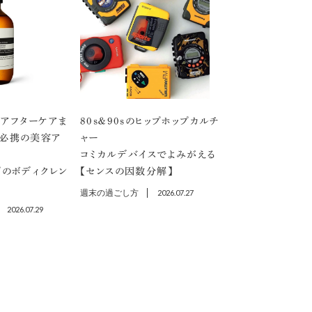
アフターケアま
80s＆90sのヒップホップカルチ
」必携の美容ア
ャー
コミカルデバイスでよみがえる
プのボディクレン
【センスの因数分解】
週末の過ごし方
2026.07.27
2026.07.29