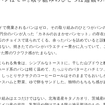
ドで廃棄されるパンはゼロ。その取り組みのひとつがパン
000円分のパンが入った「カネルのおまかせパンセット」の存
店のチョイスで送られてくる。余ったパンを詰めていると誤
はない。焼きたてのパンがバラエティー豊かに入っていて、
けた際のワクワク感がたまらない。
じられる角食は、シンプルなトーストに。
干した山ブドウと
ハード
系のパン
は
軽く温めて、
たっぶりのバターとハチミツ
。
しっとりサクサクのコーヒーロールはそのままでもおいし
ースハムと野菜、ゆで卵をサンドした。独特のもちもち感が
り組みはエコだけではない。北海道産キタノカオリ、茨城産
ドイツ産の岩塩、乳製品や卵はできる限り地元那須のもの、