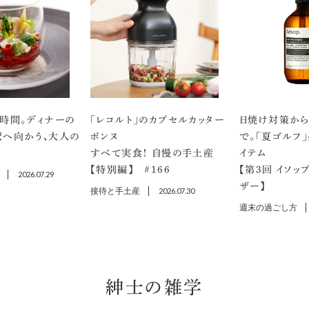
時間。ディナーの
「レコルト」のカプセルカッター
日焼け対策から
沢へ向かう、大人の
ボンヌ
で。「夏ゴルフ
すべて実食！ 自慢の手土産
イテム
【特別編】 ＃166
【第3回 イソッ
2026.07.29
ザー】
接待と手土産
2026.07.30
週末の過ごし方
紳士の雑学