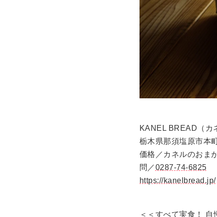
KANEL BREAD
栃木県那須塩原市本町
価格／カネルのおまか
問／
0287-74-6825
https://kanelbread.jp/
＜＜すべて実食！ 自