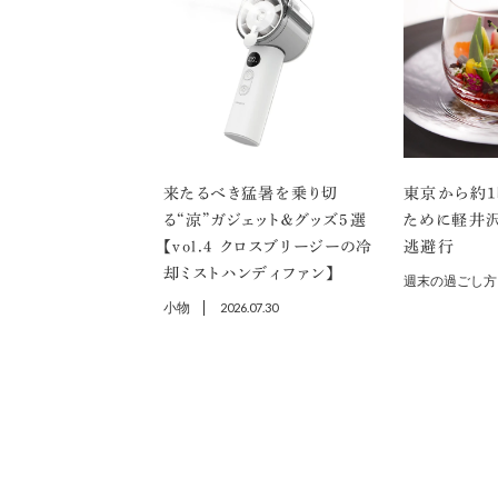
来たるべき猛暑を乗り切
東京から約1
る“涼”ガジェット＆グッズ5選
ために軽井
【vol.４ クロスブリージーの冷
逃避行
却ミストハンディファン】
週末の過ごし方
小物
2026.07.30