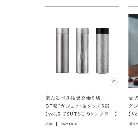
来たるべき猛暑を乗り切
愛犬
る“涼”ガジェット＆グッズ5選
グ
【vol.5 TSUTSUのタンブラー】
【V
小物
2026.08.06
週末