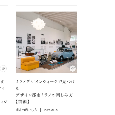
アま
ミラノデザインウィークで見つけ
アイ
た
デザイン都市ミラノの楽しみ方
ディジ
【前編】
週末の過ごし方
2026.08.05