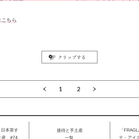
は
こちら
1
2
し日本茶す
「FRAG
接待と手土産
産 #74
テ・アイ
一覧