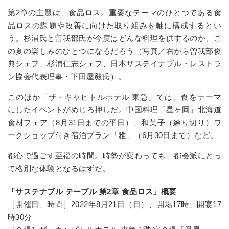
第2章の主題は、食品ロス。重要なテーマのひとつである食
品ロスの課題や改善に向けた取り組みを軸に構成するとい
う。杉浦氏と曽我部氏が今度はどんな料理を供するのか、こ
の夏の楽しみのひとつになるだろう（写真／右から曽我部俊
典シェフ、杉浦仁志シェフ、日本サステイナブル・レストラ
ン協会代表理事・下田屋毅氏）。
このほか「ザ・キャピトルホテル 東急」では、食をテーマ
にしたイベントがめじろ押しだ。中国料理「星ヶ岡」北海道
食材フェア（8月31日までの平日）、和菓子（練り切り）ワ
ークショップ付き宿泊プラン「雅」（6月30日まで）など。
都心で過ごす至福の時間。時勢が変わっても、都会派にとっ
て格別な体験となるはずだ。
「サステナブル テーブル 第2章 食品ロス」概要
［開催日、時間］2022年8月21日（日）、開場17時、開宴17
時30分