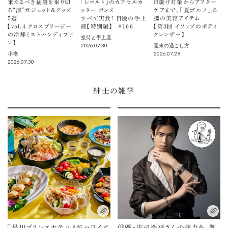
来たるべき猛暑を乗り切
「レコルト」のカプセルカ
日焼け対策からアフター
る“涼”ガジェット＆グッズ
ッター ボンヌ
ケアまで。「夏ゴルフ」必
5選
すべて実食！ 自慢の手土
携の美容アイテム
【vol.４ クロスブリージー
産【特別編】 ＃166
【第3回 イソップのボディ
の冷却ミストハンディファ
クレンザー】
接待と手土産
ン】
2026.07.30
週末の過ごし方
2026.07.29
小物
2026.07.30
紳士の雑学
『品川プリンスホテル』がハワイに
俳優・庄司浩平さんの魅力を、制