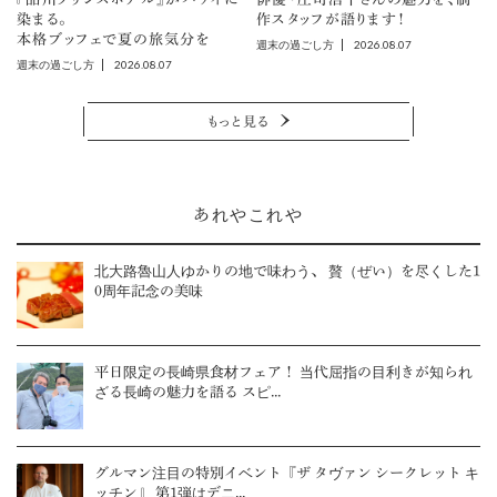
染まる。
作スタッフが語ります！
本格ブッフェで夏の旅気分を
2026.08.07
週末の過ごし方
2026.08.07
週末の過ごし方
もっと見る
あれやこれや
北大路魯山人ゆかりの地で味わう、 贅（ぜい）を尽くした1
0周年記念の美味
平日限定の長崎県食材フェア！ 当代屈指の目利きが知られ
ざる長崎の魅力を語る スピ...
グルマン注目の特別イベント『ザ タヴァン シークレット キ
ッチン』 第1弾はデニ...