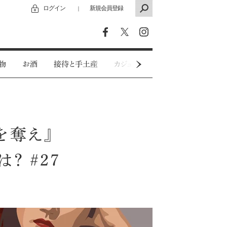
ログイン
新規会員登録
｜
物
お酒
接待と手土産
カジュアルウェア
特別インタビ
を奪え』
？ #27