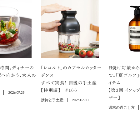
時間。ディナーの
「レコルト」のカプセルカッター
日焼け対策から
沢へ向かう、大人の
ボンヌ
で。「夏ゴルフ
すべて実食！ 自慢の手土産
イテム
【特別編】 ＃166
【第3回 イソッ
2026.07.29
ザー】
接待と手土産
2026.07.30
週末の過ごし方