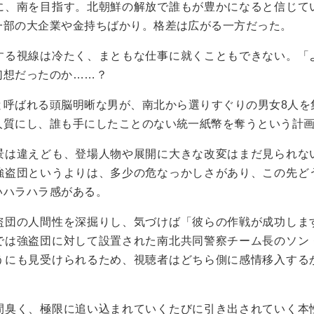
に、南を目指す。北朝鮮の解放で誰もが豊かになると信じて
一部の大企業や金持ちばかり。格差は広がる一方だった。
する視線は冷たく、まともな仕事に就くこともできない。「
幻想だったのか……？
と呼ばれる頭脳明晰な男が、南北から選りすぐりの男女8人を
人質にし、誰も手にしたことのない統一紙幣を奪うという計
景は違えども、登場人物や展開に大きな改変はまだ見られな
強盗団というよりは、多少の危なっかしさがあり、この先ど
いハラハラ感がある。
盗団の人間性を深掘りし、気づけば「彼らの作戦が成功しま
では強盗団に対して設置された南北共同警察チーム長のソン
うにも見受けられるため、視聴者はどちら側に感情移入する
間臭く、極限に追い込まれていくたびに引き出されていく本