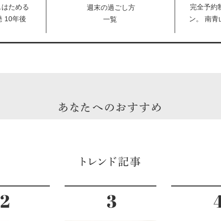
スはためる
完全予約
週末の過ごし方
 10年後
ン。 南青
一覧
日々の生活
ゾン」が
トレッチ
ン！
あなたへのおすすめ
トレンド記事