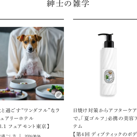
紳士の雑学
と過ごす“ワンダフル”なラ
日焼け対策からアフターケ
ジュアリーホテル
で。「夏ゴルフ」必携の美容
ol.1 フェアモント東京】
テム
【第4回 ディプティックのボ
の過ごし方
2026.08.06