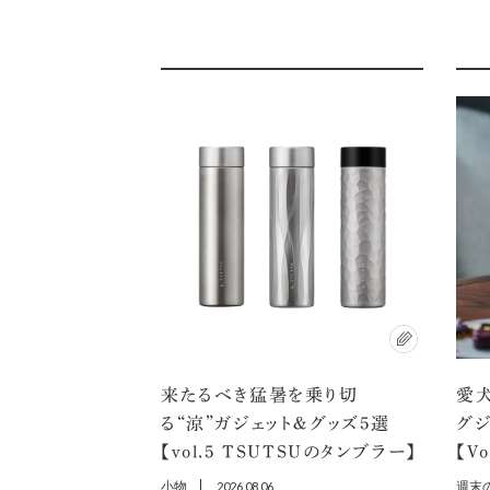
来たるべき猛暑を乗り切
愛犬
る“涼”ガジェット＆グッズ5選
グ
【vol.5 TSUTSUのタンブラー】
【V
小物
2026.08.06
週末