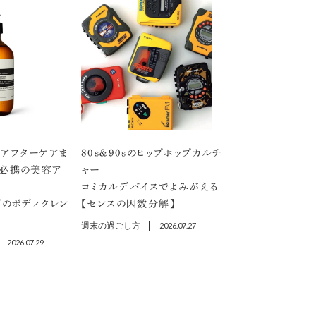
アフターケアま
80s＆90sのヒップホップカルチ
」必携の美容ア
ャー
コミカルデバイスでよみがえる
プのボディクレン
【センスの因数分解】
週末の過ごし方
2026.07.27
2026.07.29