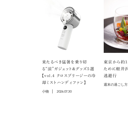
来たるべき猛暑を乗り切
東京から約1
る“涼”ガジェット＆グッズ5選
ために軽井
【vol.４ クロスブリージーの冷
逃避行
却ミストハンディファン】
週末の過ごし方
小物
2026.07.30