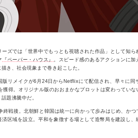
リーズでは「世界中でもっとも視聴された作品」として知ら
マ
『ペーパー・ハウス』
。スピード感のあるアクションに加
に描き、社会現象まで巻き起こした。
版リメイクが6月24日からNetflixにて配信され、早々に
位を獲得。オリジナル版のおおまかなプロットは変わっていな
、話題沸騰中だ。
戦争終戦後。北朝鮮と韓国は統一に向かって歩みはじめ、かつ
経済区域を設立。平和を象徴する場として造幣局を建設し、