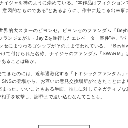
、ナイジャを神のように崇めている。“本作品はフィクション
、意図的なものである”とあるように、作中に起こる出来事
界的大スターのビヨンセ。ビヨンセのファンダム「Beyhi
ソランジェが夫・Jay Zを暴行したエレベーター事件”や、“
ンセにまつわるゴシップがそのまま使われている。「Beyhi
」とかけて付けられた名称、ナイジャのファンダム「SWARM
であることは確か。
せてきたのには、近年過激化する「トキシックファンダム」
。SNSの登場から、お互いの意見交換場所ができたことによ
縮まった。いいこともある半面、推しに対してネガティブな
で相手を攻撃し、謝罪まで追い込むなんてことも。