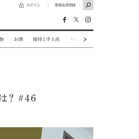
ログイン
新規会員登録
｜
物
お酒
接待と手土産
カジュアルウェア
特別インタビ
？ #46