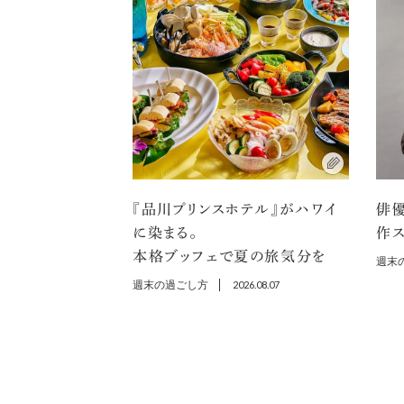
『品川プリンスホテル』がハワイ
俳
に染まる。
作ス
本格ブッフェで夏の旅気分を
週末
週末の過ごし方
2026.08.07