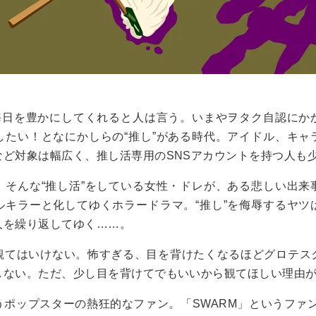
は毎日を豊かにしてくれると人は言う。いまやヲタク自認にか
したい！となにかしらの“推し”がある時代。アイドル、キャ
など対象は幅広く、推し活専用のSNSアカウントを持つ人も
、そんな“推し活”をしている女性・ドレが、ある悲しい出来
ルキラーと化してゆくホラードラマ。“推し”を侮辱するヤツ
人を繰り返してゆく……。
観てはいけない。怖すぎる、目を背けたくなるほどグロテス
しない。ただ、少し目を背けてでもいいから観てほしい理由
ポップスターの熱狂的なファン。「SWARM」というファン