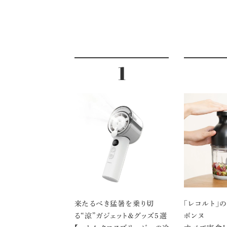
来たるべき猛暑を乗り切
「レコルト」
る“涼”ガジェット＆グッズ5選
ボンヌ