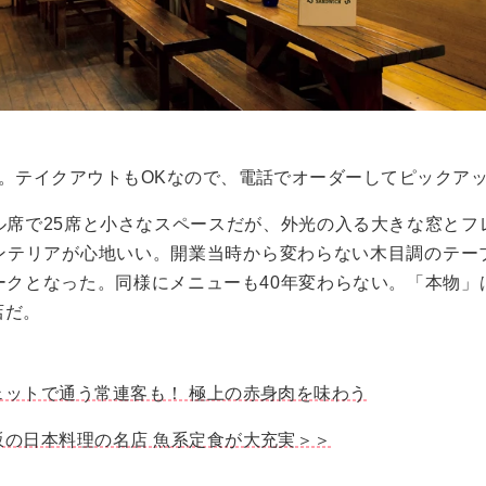
分。テイクアウトもOKなので、電話でオーダーしてピックア
ル席で25席と小さなスペースだが、外光の入る大きな窓とフ
ンテリアが心地いい。開業当時から変わらない木目調のテー
ークとなった。同様にメニューも40年変わらない。「本物」
店だ。
ェットで通う常連客も！ 極上の赤身肉を味わう
坂の日本料理の名店 魚系定食が大充実＞＞