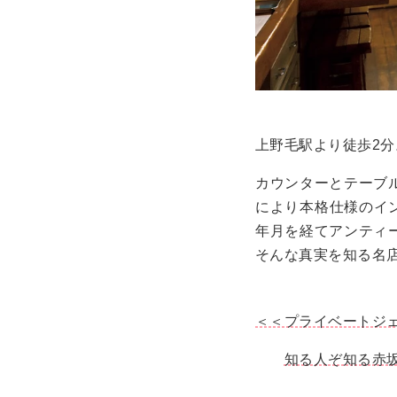
上野毛駅より徒歩2
カウンターとテーブ
により本格仕様のイ
年月を経てアンティ
そんな真実を知る名
＜＜プライベートジ
知る人ぞ知る赤