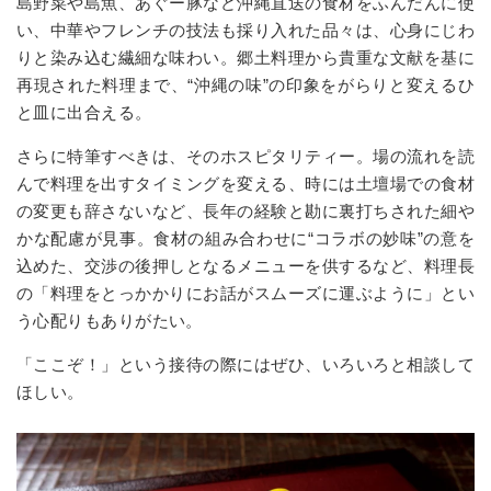
島野菜や島魚、あぐー豚など沖縄直送の食材をふんだんに使
い、中華やフレンチの技法も採り入れた品々は、心身にじわ
りと染み込む繊細な味わい。郷土料理から貴重な文献を基に
再現された料理まで、“沖縄の味”の印象をがらりと変えるひ
と皿に出合える。
さらに特筆すべきは、そのホスピタリティー。場の流れを読
んで料理を出すタイミングを変える、時には土壇場での食材
の変更も辞さないなど、長年の経験と勘に裏打ちされた細や
かな配慮が見事。食材の組み合わせに“コラボの妙味”の意を
込めた、交渉の後押しとなるメニューを供するなど、料理長
の「料理をとっかかりにお話がスムーズに運ぶように」とい
う心配りもありがたい。
「ここぞ！」という接待の際にはぜひ、いろいろと相談して
ほしい。