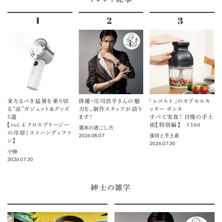
来たるべき猛暑を乗り切
俳優・庄司浩平さんの魅
「レコルト」のカプセルカ
る“涼”ガジェット＆グッズ
力を、制作スタッフが語り
ッター ボンヌ
5選
ます！
すべて実食！ 自慢の手土
【vol.４ クロスブリージー
産【特別編】 ＃166
週末の過ごし方
の冷却ミストハンディファ
2026.08.07
接待と手土産
ン】
2026.07.30
小物
2026.07.30
紳士の雑学