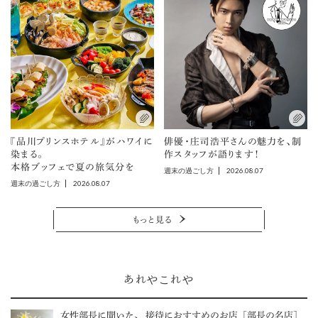
『品川プリンスホテル』がハワイに
俳優・庄司浩平さんの魅力を、制
染まる。
作スタッフが語ります！
本格ブッフェで夏の旅気分を
2026.08.07
週末の過ごし方
2026.08.07
週末の過ごし方
もっと見る
あれやこれや
女性部長に聞いた、 接待におすすめのお店［部長の名店］