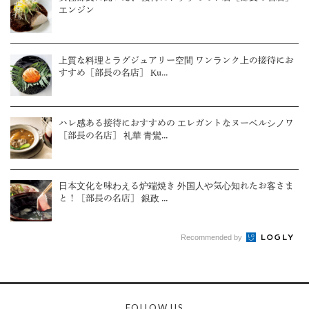
エンジン
上質な料理とラグジュアリー空間 ワンランク上の接待にお
すすめ［部長の名店］ Ku...
ハレ感ある接待におすすめの エレガントなヌーベルシノワ
［部長の名店］ 礼華 青鸞...
日本文化を味わえる炉端焼き 外国人や気心知れたお客さま
と！［部長の名店］ 銀政 ...
Recommended by
FOLLOW US