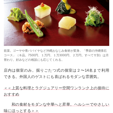
前菜。ゴーヤや青パパイヤなど沖縄おなじみ食材が変身。「季節の沖縄懐石
コース」（８品。7500円、１万円、１万3000円、２万円。すべてサ別）は月
替わり。好みなどの相談にも応じてくれる。
店内は個室のみ。掘りごたつ式の個室は２〜14名まで利用
できる。外国人のゲストにも喜ばれるモダンな雰囲気。
＜＜上質な料理とラグジュアリー空間ワンランク上の接待に
おすすめ
和の食材をモダンな中華へと昇華。ヘルシーでやさしい
味にほっとする＞＞