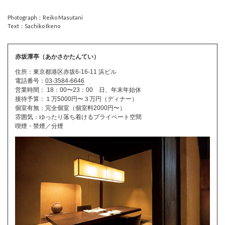
Photograph：Reiko Masutani
Text：Sachiko Ikeno
赤坂潭亭（あかさかたんてい）
住所：東京都港区赤坂6-16-11 浜ビル
電話番号：
03-3584-6646
営業時間： 18：00〜23：00 日、年末年始休
接待予算：１万5000円〜３万円（ディナー）
個室有無：完全個室（個室料2000円〜）
雰囲気：ゆったり落ち着けるプライベート空間
喫煙・禁煙／分煙