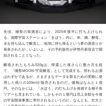
先頃、獺祭の旭酒造により、
2025
年後半に打ち上げられ
る、国際宇宙ステーション「きぼう」内に、米、麹、酵母、
水を持ち込んで醸造し、地球に持ち帰るという夢の酒造りが
発表されたが、いよいよ、その予約販売が伊勢丹新宿店で開
始されることとなった。
醸造されたもろみ
520g
は、帰還した後さらに数カ月を経
て、「獺祭
MOON-
宇宙醸造」として完成する。搾れるお酒
はわずかであるが、さまざまなデータを取るための実験に使
用した残りの
100ml
が販売されるのだ。価格はなんと１億
円。そのなかには、「きぼう」の打ち上げを体感する種子島
ツアーも含まれている。しかもその１億円は売上全額を今後
の宇宙開発事業に寄付されるというのだ。なんとも、壮大と