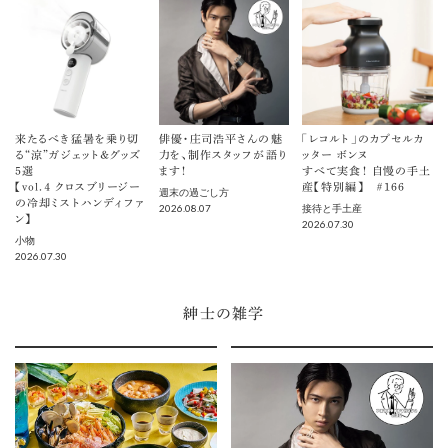
来たるべき猛暑を乗り切
俳優・庄司浩平さんの魅
「レコルト」のカプセルカ
る“涼”ガジェット＆グッズ
力を、制作スタッフが語り
ッター ボンヌ
5選
ます！
すべて実食！ 自慢の手土
【vol.４ クロスブリージー
産【特別編】 ＃166
週末の過ごし方
の冷却ミストハンディファ
2026.08.07
接待と手土産
ン】
2026.07.30
小物
2026.07.30
紳士の雑学