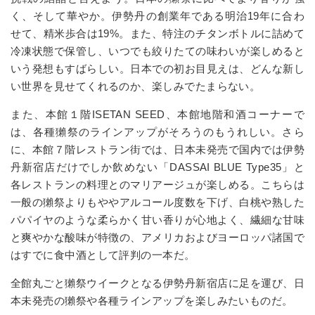
く、そして華やか。伊勢丹の創業年である明治
19
年に合わ
せて、精米歩合は
19%
。また、特注のチタンボトルに詰めて
冷凍状態で保管し、いつでも絞りたての味わいが楽しめると
いう発想もすばらしい。日本での初お目見えは、どんな新し
い世界を見せてくれるのか、楽しみでたまらない。
また、本館１階
ISETAN SEED
、本館地階和酒コーナーで
は、各種獺祭のラインアップがそろうのもうれしい。さら
に、本館７階レストラン街では、日本未発売で国内では伊勢
丹新宿店だけでしか飲めない「
DASSAI BLUE Type35
」と
各レストランの料理とのマリアージュが楽しめる。こちらは
一般の獺祭よりもややアルコール度数を下げ、白桃や熟した
パパイヤのような柔らかく甘い香りが心地よく、繊細な甘味
と爽やかな酸味が特徴の、アメリカおよびヨーロッパ諸国で
はすでに食中酒として評判の一本だ。
全館丸ごと獺祭ウイークとなる伊勢丹新宿店に足を運び、日
本未発売の獺祭や各種ラインアップを楽しみたいものだ。