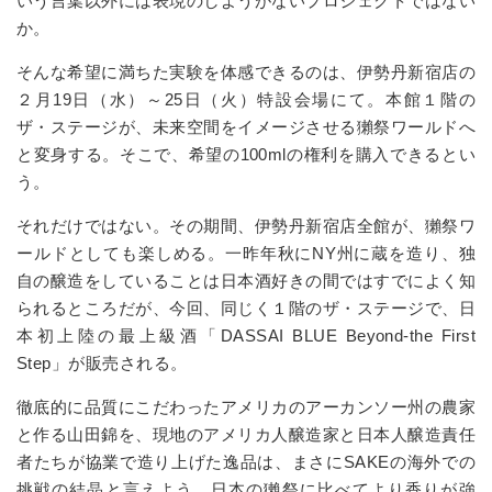
いう言葉以外には表現のしようがないプロジェクトではない
か。
そんな希望に満ちた実験を体感できるのは、伊勢丹新宿店の
２月
19
日（水）～
25
日（火）特設会場にて。本館１階の
ザ・ステージが、未来空間をイメージさせる獺祭ワールドへ
と変身する。そこで、希望の
100ml
の権利を購入できるとい
う。
それだけではない。その期間、伊勢丹新宿店全館が、獺祭ワ
ールドとしても楽しめる。一昨年秋に
NY
州に蔵を造り、独
自の醸造をしていることは日本酒好きの間ではすでによく知
られるところだが、今回、同じく１階のザ・ステージで、日
本初上陸の最上級酒「
DASSAI BLUE Beyond-the First
Step
」が販売される。
徹底的に品質にこだわったアメリカのアーカンソー州の農家
と作る山田錦を、現地のアメリカ人醸造家と日本人醸造責任
者たちが協業で造り上げた逸品は、まさに
SAKE
の海外での
挑戦の結晶と言えよう。日本の獺祭に比べてより香りが強