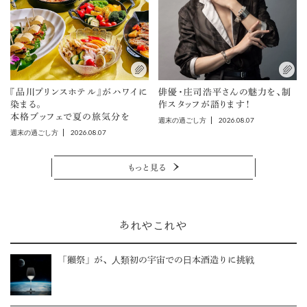
『品川プリンスホテル』がハワイに
俳優・庄司浩平さんの魅力を、制
染まる。
作スタッフが語ります！
本格ブッフェで夏の旅気分を
2026.08.07
週末の過ごし方
2026.08.07
週末の過ごし方
もっと見る
あれやこれや
「獺祭」が、人類初の宇宙での日本酒造りに挑戦