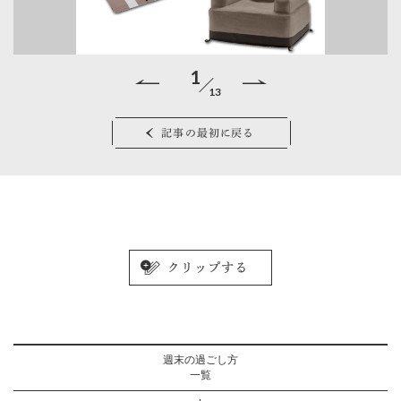
1
13
ア
記事の最初に戻る
／
週末の過ごし方
一覧