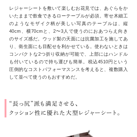
レジャーシートを敷いて楽しむお花見では、あぐらをか
いたままで飲食できるローテーブルが必須。寄せ木細工
のようなモザイク柄が美しい写真のテーブルは、縦
40cm
、横
70cm
と、
2
〜
3
人で使うのにおあつらえ向き
のサイズ感だ。ウッド製の天面には抗菌加工を施してあ
り、衛生面にも目配せを利かせている。使わないときは
コンパクトな
2
つ折り収納が可能で、上部にはハンドル
も付いているので持ち運びも簡単。税込4510円という
圧倒的なコストパフォーマスンスを考えると、複数購入
して並べて使うのもおすすめだ。
“長っ尻”派も満足させる、
クッション性に優れた大型レジャーシート。