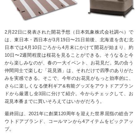
2月22日に発表された開花予想（日本気象株式会社調べ）で
は、東日本・西日本が3月19日〜21日前後、北海道を含む北
日本では4月10日ごろから4月末にかけて開花が始まり、約
10日〜2週間程度は桜花を見ることができる。そうなると今
から楽しみなのが、春の一大イベント、お花見だ。気の合う
仲間同士で楽しむ「花見酒」は、それだけで四季のありがた
みを実感できる。そこで、今年のお花見がもっと効率的に、
さらに楽しくなる便利ギア&有能グッズをアウトドアブラン
ドから厳選し全3回に分けて紹介。今からチェックして、お
花見本番までに買いそろえてはいかがだろう。
最終回は、
2021
年に創業
120
周年を迎えた世界屈指の総合ア
ウトドアブランド、コールマンから
4
アイテムをピックアッ
プ。