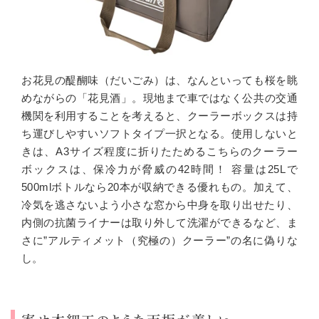
お花見の醍醐味（だいごみ）は、なんといっても桜を眺
めながらの「花見酒」。現地まで車ではなく公共の交通
機関を利用することを考えると、クーラーボックスは持
ち運びしやすいソフトタイプ一択となる。使用しないと
きは、
A3
サイズ程度に折りたためるこちらのクーラー
ボックスは、保冷力が脅威の
42
時間！ 容量は
25L
で
500ml
ボトルなら
20
本が収納できる優れもの。加えて、
冷気を逃さないよう小さな窓から中身を取り出せたり、
内側の抗菌ライナーは取り外して洗濯ができるなど、ま
さに”アルティメット（究極の）クーラー”の名に偽りな
し。