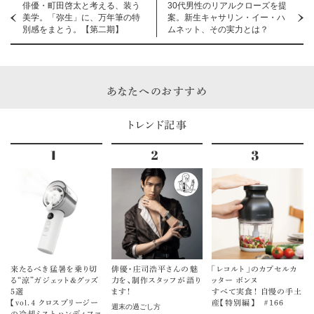
俳優・町田啓太と考える、装う
30代男性のリアルクローズを提
美学。「弥生」に、万年筆の特
案。新生キャサリン・イー・ハ
別感をまとう。【第二期】
ムネット、その実力とは？
あなたへのおすすめ
トレンド記事
来たるべき猛暑を乗り切
俳優・庄司浩平さんの魅
「レコルト」のカプセルカ
る“涼”ガジェット＆グッズ
力を、制作スタッフが語り
ッター ボンヌ
5選
ます！
すべて実食！ 自慢の手土
【vol.４ クロスブリージー
産【特別編】 ＃166
週末の過ごし方
の冷却ミストハンディファ