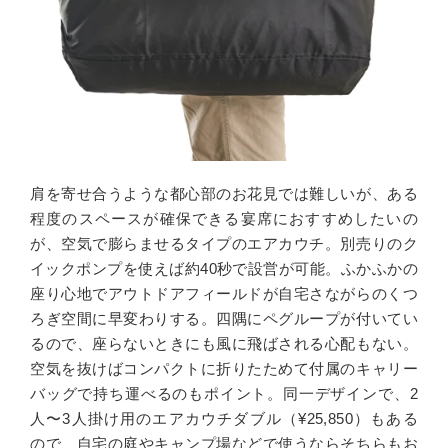
肩を寄せ合うような都心部のお花見では難しいが、ある
程度のスペースが確保できる宴席におすすめしたいの
が、空気で膨らませるタイプのエアカウチ。別売りのク
イックポンプを使えば約
40
秒で設営が可能。ふかふかの
座り心地でアウトドアフィールドが自宅さながらのくつ
ろぎ空間に早変わりする。四隅にペグループが付いてい
るので、座らないときにも風に飛ばされる心配もない。
空気を抜けばコンパクトに折りたためて付属のキャリー
バッグで持ち運べるのもポイント。同一デザインで、
2
人〜
3
人掛け用のエアカウチダブル（¥25,850）もある
ので、自宅の庭やキャンプ場などで使うならそちらもお