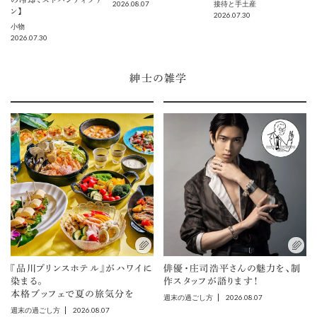
2026.08.07
接待と手土産
ン】
2026.07.30
小物
2026.07.30
紳士の雑学
『品川プリンスホテル』がハワイに
俳優・庄司浩平さんの魅力を、制
染まる。
作スタッフが語ります！
本格ブッフェで夏の旅気分を
2026.08.07
週末の過ごし方
2026.08.07
週末の過ごし方